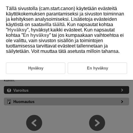
Tällä sivustolla (cam.start.canon) käytetään evästeitä
käyttökokemuksen parantamiseksi ja sivuston toiminnan
ja kehityksen analysoimiseksi. Lisätietoja evästeiden
käytöstä on saatavilla
täältä
. Kun napsautat kohtaa
D233-026
”
Hyväksy
”, hyväksyt kaikki evästeet. Kun napsautat
kohtaa ”
En hyväksy
” tai jos kumpaakaan vaihtoehtoa ei
Muokkaustiedot ja
ole valittu, vain sivuston sisällön ja toimintojen
muokkaustietotiedostot
tuottamisessa tarvittavat evästeet tallennetaan ja
säilytetään. Voit muuttaa tätä asetusta milloin tahansa.
Työkalupaletin säädöillä ja muulla muokkauksella määritettyjä
kuvankäsittelyehtoja kutsutaan muokkaustiedoiksi.
Voit tallentaa nämä ehdot tietokoneeseesi muokkaustietotiedostoina,
Hyväksy
En hyväksy
joissa on .dr4-tiedostotunniste.
Muokkaustietotiedostoja voidaan ladata DPP:hen ja käyttää muihin
kuviin.
Varoitus
Huomautus