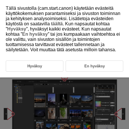
Tällä sivustolla (cam.start.canon) käytetään evästeitä
käyttökokemuksen parantamiseksi ja sivuston toiminnan
ja kehityksen analysoimiseksi. Lisätietoja evästeiden
käytöstä on saatavilla
täältä
. Kun napsautat kohtaa
D233-015
”
Hyväksy
”, hyväksyt kaikki evästeet. Kun napsautat
kohtaa ”
En hyväksy
” tai jos kumpaakaan vaihtoehtoa ei
Paneelien avaaminen ja
ole valittu, vain sivuston sisällön ja toimintojen
sulkeminen
tuottamisessa tarvittavat evästeet tallennetaan ja
säilytetään. Voit muuttaa tätä asetusta milloin tahansa.
Avaa tai sulje ikkunapaneelit napsauttamalla [
].
Voit järjestää DPP:n asettelun työtapasi mukaan optimaaliseksi.
Hyväksy
En hyväksy