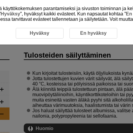
itä käyttökokemuksen parantamiseksi ja sivuston toiminnan ja ke
”
Hyväksy
”, hyväksyt kaikki evästeet. Kun napsautat kohtaa ”
En
isessa tarvittavat evästeet tallennetaan ja säilytetään. Voit muutt
teiden säilyttäminen
Hyväksy
En hyväksy
Tulosteiden säilyttäminen
Kun kirjoitat tulosteisiin, käytä öljyliukoista kynä
Jotta tulostettujen kuvien värit säilyvät, älä säil
40 °C, kosteissa tai pölyisissä paikoissa tai su
Älä kiinnitä teippiä tulostettuun pintaan, älä pä
muovipöytäliinoihin, käyntikorttikoteloihin tai
muita esineitä vasten äläkä pyyhi sitä alkoholilla t
aiheuttaa värimuutoksia, haalistumista tai värin s
Jos haluat säilyttää tulosteet albumissa, valitse
nailonia, polypropyleenia tai sellofaania.
Huomio