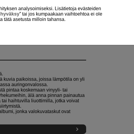
hityksen analysoimiseksi. Lisätietoja evästeiden
 hyväksy
” tai jos kumpaakaan vaihtoehtoa ei ole
aa tätä asetusta milloin tahansa.
ä.
ytä kuvia paikoissa, joissa lämpötila on yli
orassa auringonvalossa.
ästä pintaa koskemaan vinyyli- tai
 pyyhekumeihin, älä anna pinnan painautua
ai haihtuvilla liuottimilla, jotka voivat
iirtymistä.
 albumi, jonka valokuvataskut ovat