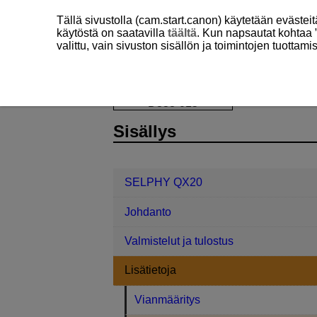
Tällä sivustolla (cam.start.canon) käytetään eväste
käytöstä on saatavilla
täältä
. Kun napsautat kohtaa 
valittu, vain sivuston sisällön ja toimintojen tuottam
SELPHY QX20
Lisätietoja
Tulos
D338-015
Sisällys
SELPHY QX20
Johdanto
Valmistelut ja tulostus
Lisätietoja
Vianmääritys