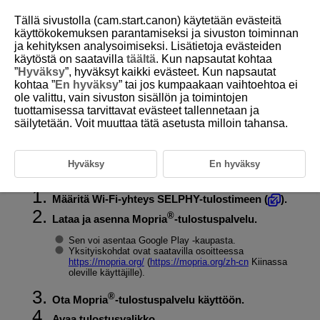
Tällä sivustolla (cam.start.canon) käytetään evästeitä
käyttökokemuksen parantamiseksi ja sivuston toiminnan
ja kehityksen analysoimiseksi. Lisätietoja evästeiden
käytöstä on saatavilla
täältä
. Kun napsautat kohtaa
D201-024
”
Hyväksy
”, hyväksyt kaikki evästeet. Kun napsautat
kohtaa ”
En hyväksy
” tai jos kumpaakaan vaihtoehtoa ei
Tulostaminen älypuhelimesta
ole valittu, vain sivuston sisällön ja toimintojen
®
Mopria
-tulostuspalvelun
tuottamisessa tarvittavat evästeet tallennetaan ja
(Android™) avulla
säilytetään. Voit muuttaa tätä asetusta milloin tahansa.
®
Voit tulostaa Android™-laitteilta käyttämällä Mopria
-tulostuspalvelua.
Hyväksy
En hyväksy
Määritä Wi-Fi-yhteys SELPHY-tulostimeen (
).
®
Lataa ja asenna Mopria
-tulostuspalvelu.
Sen voi asentaa Google Play -kaupasta.
Yksityiskohdat ovat saatavilla osoitteessa
https://mopria.org/
(
https://mopria.org/zh-cn
Kiinassa
oleville käyttäjille).
®
Ota Mopria
-tulostuspalvelu käyttöön.
Avaa tulostusvalikko.