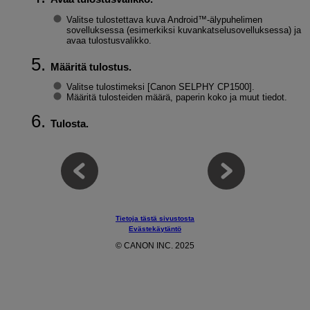
Valitse tulostettava kuva Android™-älypuhelimen
sovelluksessa (esimerkiksi kuvankatselusovelluksessa) ja
avaa tulostusvalikko.
Määritä tulostus.
Valitse tulostimeksi [Canon SELPHY CP1500].
Määritä tulosteiden määrä, paperin koko ja muut tiedot.
Tulosta.
Tietoja tästä sivustosta
Evästekäytäntö
© CANON INC. 2025