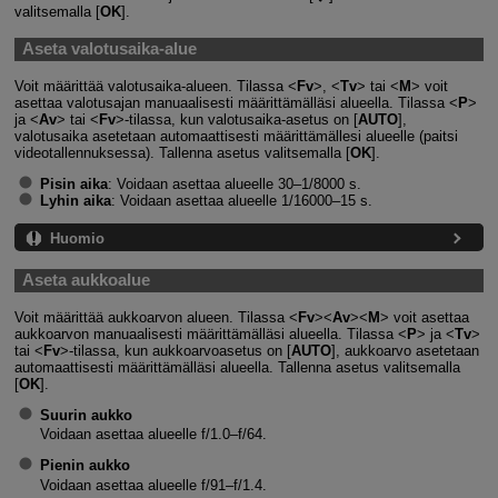
valitsemalla [
OK
].
Aseta valotusaika-alue
Voit määrittää valotusaika-alueen. Tilassa
Fv
,
Tv
tai
M
voit
asettaa valotusajan manuaalisesti määrittämälläsi alueella. Tilassa
P
ja
Av
tai
Fv
-tilassa, kun valotusaika-asetus on [
AUTO
],
valotusaika asetetaan automaattisesti määrittämällesi alueelle (paitsi
videotallennuksessa). Tallenna asetus valitsemalla [
OK
].
Pisin aika
: Voidaan asettaa alueelle 30–1/8000 s.
Lyhin aika
: Voidaan asettaa alueelle 1/16000–15 s.
Huomio
Aseta aukkoalue
Voit määrittää aukkoarvon alueen. Tilassa
Fv
Av
M
voit asettaa
aukkoarvon manuaalisesti määrittämälläsi alueella. Tilassa
P
ja
Tv
tai
Fv
-tilassa, kun aukkoarvoasetus on [
AUTO
], aukkoarvo asetetaan
automaattisesti määrittämälläsi alueella. Tallenna asetus valitsemalla
[
OK
].
Suurin aukko
Voidaan asettaa alueelle f/1.0–f/64.
Pienin aukko
Voidaan asettaa alueelle f/91–f/1.4.