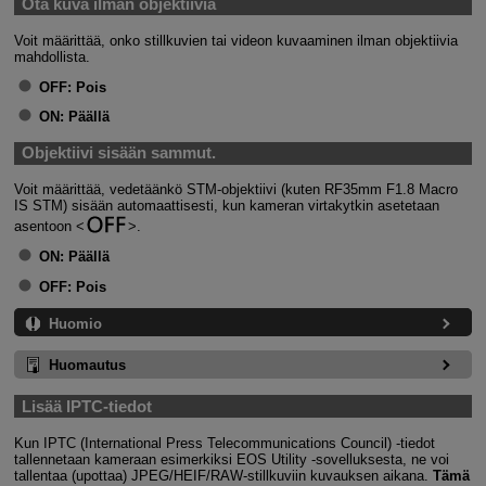
Ota kuva ilman objektiivia
Voit määrittää, onko stillkuvien tai videon kuvaaminen ilman objektiivia
mahdollista.
OFF:
Pois
ON:
Päällä
Objektiivi sisään sammut.
Voit määrittää, vedetäänkö STM-objektiivi (kuten RF35mm F1.8 Macro
IS STM) sisään automaattisesti, kun kameran virtakytkin asetetaan
asentoon
.
ON:
Päällä
OFF:
Pois
Huomio
Huomautus
Lisää IPTC-tiedot
Kun IPTC (International Press Telecommunications Council) ‑tiedot
tallennetaan kameraan esimerkiksi EOS Utility ‑sovelluksesta, ne voi
tallentaa (upottaa) JPEG/HEIF/RAW-stillkuviin kuvauksen aikana.
Tämä