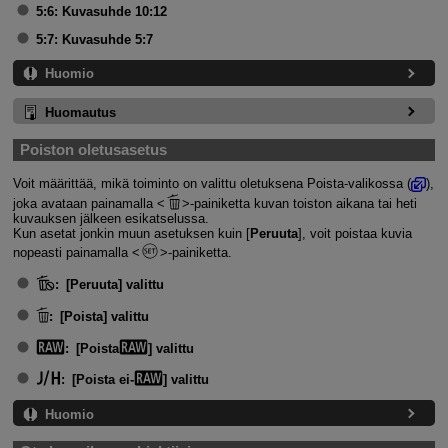
5:6:
Kuvasuhde 10:12
5:7:
Kuvasuhde 5:7
Huomio
Huomautus
Poiston oletusasetus
Voit määrittää, mikä toiminto on valittu oletuksena Poista-valikossa (
),
joka avataan painamalla
-painiketta kuvan toiston aikana tai heti
kuvauksen jälkeen esikatselussa.
Kun asetat jonkin muun asetuksen kuin [
Peruuta
], voit poistaa kuvia
nopeasti painamalla
-painiketta.
:
[Peruuta] valittu
:
[Poista] valittu
:
[Poista
] valittu
:
[Poista ei-
] valittu
Huomio