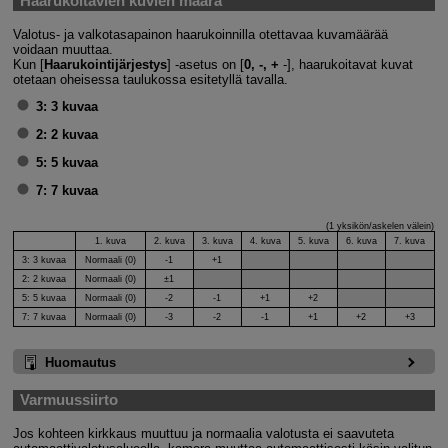
Haarukoitavien kuvien määrä
Valotus- ja valkotasapainon haarukoinnilla otettavaa kuvamäärää
voidaan muuttaa.
Kun [
Haarukointijärjestys
] ‑asetus on [
0, -, +
‑], haarukoitavat kuvat
otetaan oheisessa taulukossa esitetyllä tavalla.
3:
3 kuvaa
2:
2 kuvaa
5:
5 kuvaa
7:
7 kuvaa
(1 yksikön/askelen välein)
1. kuva
2. kuva
3. kuva
4. kuva
5. kuva
6. kuva
7. kuva
3:
3 kuvaa
Normaali (0)
-1
+1
2:
2 kuvaa
Normaali (0)
±1
5:
5 kuvaa
Normaali (0)
-2
-1
+1
+2
7:
7 kuvaa
Normaali (0)
-3
-2
-1
+1
+2
+3
Huomautus
Varmuussiirto
Jos kohteen kirkkaus muuttuu ja normaalia valotusta ei saavuteta