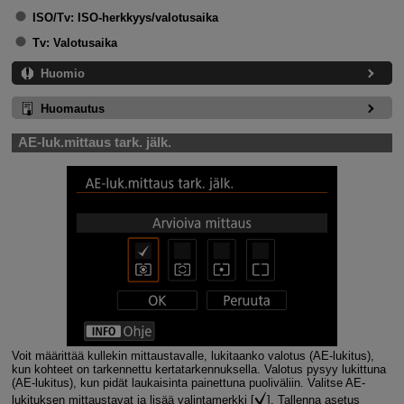
ISO/Tv:
ISO-herkkyys/valotusaika
Tv:
Valotusaika
Huomio
Huomautus
AE-luk.mittaus tark. jälk.
Voit määrittää kullekin mittaustavalle, lukitaanko valotus (AE-lukitus),
kun kohteet on tarkennettu kertatarkennuksella. Valotus pysyy lukittuna
(AE-lukitus), kun pidät laukaisinta painettuna puoliväliin. Valitse AE-
lukituksen mittaustavat ja lisää valintamerkki [
]. Tallenna asetus