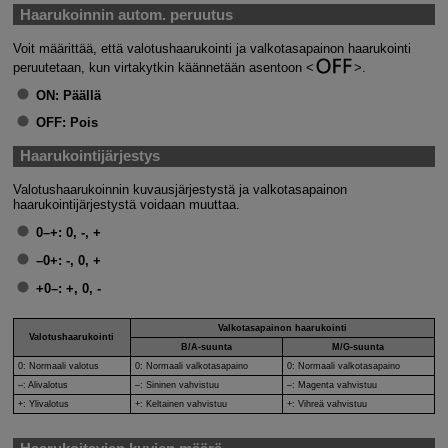
Haarukoinnin autom. peruutus
Voit määrittää, että valotushaarukointi ja valkotasapainon haarukointi
peruutetaan, kun virtakytkin käännetään asentoon
.
ON:
Päällä
OFF:
Pois
Haarukointijärjestys
Valotushaarukoinnin kuvausjärjestystä ja valkotasapainon
haarukointijärjestystä voidaan muuttaa.
0–+:
0, -, +
–0+:
-, 0, +
+0–:
+, 0, -
Valkotasapainon haarukointi
Valotushaarukointi
B/A-suunta
M/G-suunta
0: Normaali valotus
0: Normaali valkotasapaino
0: Normaali valkotasapaino
–: Alivalotus
–: Sininen vahvistuu
–: Magenta vahvistuu
+: Ylivalotus
+: Keltainen vahvistuu
+: Vihreä vahvistuu