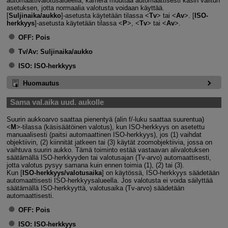
automaattivalotusalueella, kamera muuttaa automaattisesti käsin valitun
asetuksen, jotta normaalia valotusta voidaan käyttää.
[
Suljinaika/aukko
]-asetusta käytetään tilassa
Tv
tai
Av
. [
ISO-
herkkyys
]-asetusta käytetään tilassa
P
,
Tv
tai
Av
.
OFF:
Pois
Tv/Av:
Suljinaika/aukko
ISO:
ISO-herkkyys
Huomautus
Sama val.aika uud. aukolle
Suurin aukkoarvo saattaa pienentyä (alin f/-luku saattaa suurentua)
M
-tilassa (käsisäätöinen valotus), kun ISO-herkkyys on asetettu
manuaalisesti (paitsi automaattinen ISO-herkkyys), jos (1) vaihdat
objektiivin, (2) kiinnität jatkeen tai (3) käytät zoomobjektiivia, jossa on
vaihtuva suurin aukko. Tämä toiminto estää vastaavan alivalotuksen
säätämällä ISO-herkkyyden tai valotusajan (Tv-arvo) automaattisesti,
jotta valotus pysyy samana kuin ennen toimia (1), (2) tai (3).
Kun [
ISO-herkkyys/valotusaika
] on käytössä, ISO-herkkyys säädetään
automaattisesti ISO-herkkyysalueella. Jos valotusta ei voida säilyttää
säätämällä ISO-herkkyyttä, valotusaika (Tv-arvo) säädetään
automaattisesti.
OFF:
Pois
ISO:
ISO-herkkyys