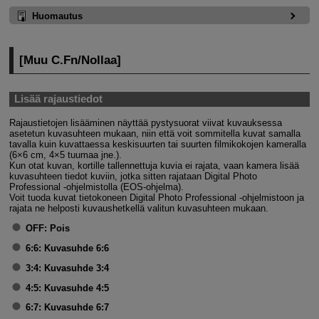
Huomautus
[
Muu C.Fn
/
Nollaa
]
Lisää rajaustiedot
Rajaustietojen lisääminen näyttää pystysuorat viivat kuvauksessa
asetetun kuvasuhteen mukaan, niin että voit sommitella kuvat samalla
tavalla kuin kuvattaessa keskisuurten tai suurten filmikokojen kameralla
(6×6 cm, 4×5 tuumaa jne.).
Kun otat kuvan, kortille tallennettuja kuvia ei rajata, vaan kamera lisää
kuvasuhteen tiedot kuviin, jotka sitten rajataan Digital Photo
Professional ‑ohjelmistolla (EOS-ohjelma).
Voit tuoda kuvat tietokoneen Digital Photo Professional ‑ohjelmistoon ja
rajata ne helposti kuvaushetkellä valitun kuvasuhteen mukaan.
OFF:
Pois
6:6:
Kuvasuhde 6:6
3:4:
Kuvasuhde 3:4
4:5:
Kuvasuhde 4:5
6:7:
Kuvasuhde 6:7