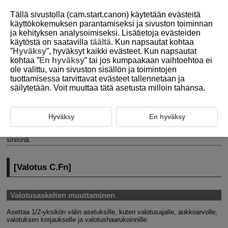
Tällä sivustolla (cam.start.canon) käytetään evästeitä
käyttökokemuksen parantamiseksi ja sivuston toiminnan
ja kehityksen analysoimiseksi. Lisätietoja evästeiden
käytöstä on saatavilla
täältä
. Kun napsautat kohtaa
D388-236
”
Hyväksy
”, hyväksyt kaikki evästeet. Kun napsautat
kohtaa ”
En hyväksy
” tai jos kumpaakaan vaihtoehtoa ei
Valinnaisten toimintojen asetukset
ole valittu, vain sivuston sisällön ja toimintojen
tuottamisessa tarvittavat evästeet tallennetaan ja
säilytetään. Voit muuttaa tätä asetusta milloin tahansa.
[
Valotus C.Fn
]
[
Muu C.Fn
/
Nollaa
]
Hyväksy
En hyväksy
Voit mukauttaa kameran ominaisuuksia kuvausmieltymystesi mukaisiksi
[
]-välilehdellä. Asetukset, joita on muutettu oletusarvoista, näkyvät
sinisinä.
[
Valotus C.Fn
]
Valotusaskelten muuttaminen
Asettaa 1/2-yksikön välin asetuksille, kuten valotusajalle, aukkoarvolle,
valotuksen korjaukselle ja valotushaarukoinnille.