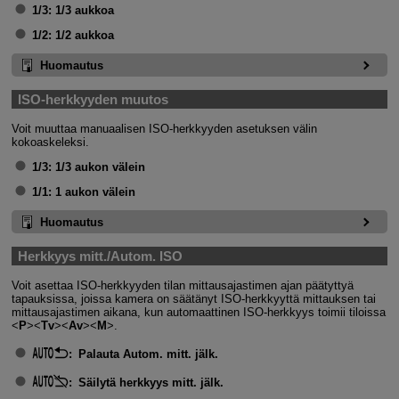
1/3:
1/3 aukkoa
1/2:
1/2 aukkoa
Huomautus
ISO-herkkyyden muutos
Voit muuttaa manuaalisen ISO-herkkyyden asetuksen välin
kokoaskeleksi.
1/3:
1/3 aukon välein
1/1:
1 aukon välein
Huomautus
Herkkyys mitt./Autom. ISO
Voit asettaa ISO-herkkyyden tilan mittausajastimen ajan päätyttyä
tapauksissa, joissa kamera on säätänyt ISO-herkkyyttä mittauksen tai
mittausajastimen aikana, kun automaattinen ISO-herkkyys toimii tiloissa
P
Tv
Av
M
.
:
Palauta Autom. mitt. jälk.
:
Säilytä herkkyys mitt. jälk.