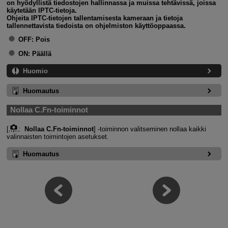
on hyödyllistä tiedostojen hallinnassa ja muissa tehtävissä, joissa
käytetään IPTC-tietoja.
Ohjeita IPTC-tietojen tallentamisesta kameraan ja tietoja
tallennettavista tiedoista on ohjelmiston käyttöoppaassa.
OFF:
Pois
ON:
Päällä
Huomio
Huomautus
Nollaa C.Fn-toiminnot
[
:
Nollaa C.Fn-toiminnot
] ‑toiminnon valitseminen nollaa kaikki
valinnaisten toimintojen asetukset.
Huomautus