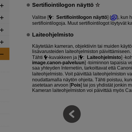
Sertifiointilogon näyttö
Valitse [
:
Sertifiointilogon näyttö
] (
), kun 
sertifiointilogoja. Muut sertifiointilogot löytyvä
Laiteohjelmisto
Käytetään kameran, objektiivin tai muiden käyt
lisävarusteiden laiteohjelmiston päivittämiseen.
Tähti
-kuvakkeen ja [
:
Laiteohjelmisto
] ‑ko
image.canon-palveluun
] ‑toiminnon tapaisia v
saa yhteyden Internetiin, tarkoittavat että Cano
laiteohjelmisto. Voit päivittää laiteohjelmiston va
noudattamalla näytön ohjeita. Tähti poistuu, kun
asetetaan arvoon [
Pois
] tai jos yhdistät jonkin 
Kameran laiteohjelmiston voi päivittää myös Ca