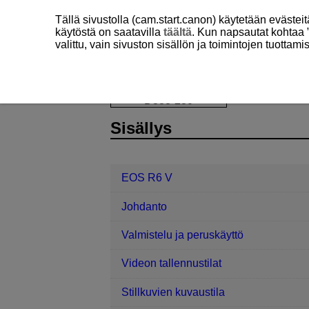
Tällä sivustolla (cam.start.canon) käytetään eväste
käytöstä on saatavilla
täältä
. Kun napsautat kohtaa 
valittu, vain sivuston sisällön ja toimintojen tuottam
EOS R6 V
Asetus
Muut tiedot
D388-230
Sisällys
EOS R6 V
Johdanto
Valmistelu ja peruskäyttö
Videon tallennustilat
Stillkuvien kuvaustila