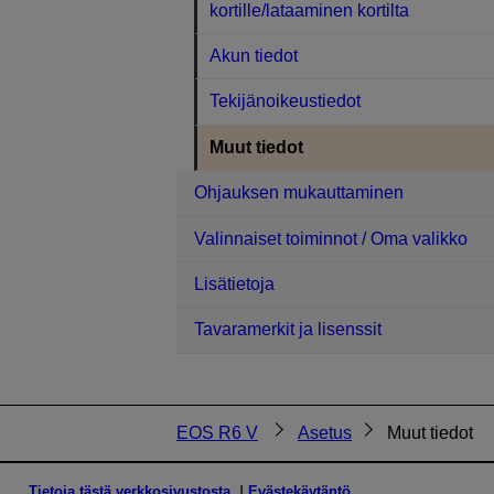
kortille/lataaminen kortilta
Akun tiedot
Tekijänoikeustiedot
Muut tiedot
Ohjauksen mukauttaminen
Valinnaiset toiminnot / Oma valikko
Lisätietoja
Tavaramerkit ja lisenssit
EOS R6 V
Asetus
Muut tiedot
Tietoja tästä verkkosivustosta
Evästekäytäntö