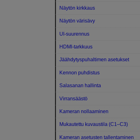
Näytön kirkkaus
Näytön värisävy
UI-suurennus
HDMI-tarkkuus
Jäähdytyspuhaltimen asetukset
Kennon puhdistus
Salasanan hallinta
Virransäästö
Kameran nollaaminen
Mukautettu kuvaustila (C1–C3)
Kameran asetusten tallentaminen