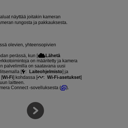
haluat näyttää joitakin kameran
t kameran rungosta ja pakkauksesta.
össä olevien, yhteensopivien
hdan perässä, kun [
Lähetä
erkkotoimintoja on määritetty ja kamera
nin palvelimilla on saatavana uusi
litsemalla [
:
Laiteohjelmisto
] ja
 [
Wi-Fi
] kohdassa [
:
Wi-Fi-asetukset
]
muun laitteen.
mera Connect ‑sovelluksesta (
).