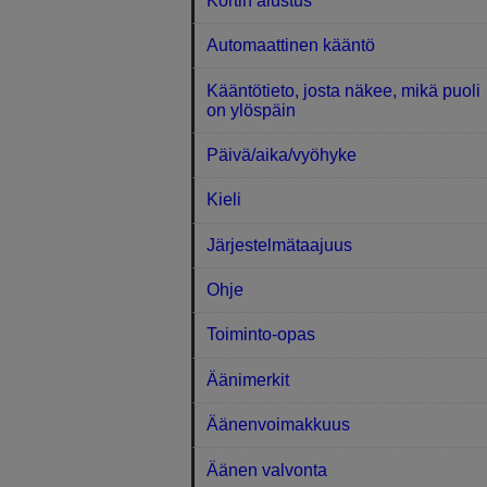
Kortin alustus
Automaattinen kääntö
Kääntötieto, josta näkee, mikä puoli
on ylöspäin
Päivä/aika/vyöhyke
Kieli
Järjestelmätaajuus
Ohje
Toiminto-opas
Äänimerkit
Äänenvoimakkuus
Äänen valvonta