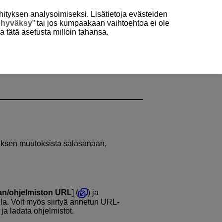
hityksen analysoimiseksi. Lisätietoja evästeiden
 hyväksy
” tai jos kumpaakaan vaihtoehtoa ei ole
aa tätä asetusta milloin tahansa.
auksen muutoksista salasanaan,
n/ohjelmiston URL
] (
) ja
a. Voit myös siirtyä annetun URL-
ja ladata ohjelmistot.