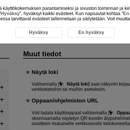
itä käyttökokemuksen parantamiseksi ja sivuston toiminnan ja ke
”
Hyväksy
”, hyväksyt kaikki evästeet. Kun napsautat kohtaa ”
En
isessa tarvittavat evästeet tallennetaan ja säilytetään. Voit muutt
Hyväksy
En hyväksy
Muut tiedot
Näytä loki
Valitsemalla [
:
Näytä loki
] saat näkyviin kirj
verkkotietoihin tai muihin asetuksiin.
Oppaan/ohjelmiston URL
Voit ladata käyttöoppaat valitsemalla [
:
Oppaa
skannaamalla näytetyn QR-koodin älypuhelimell
osoitteen mukaiselle verkkosivulle tietokoneella 