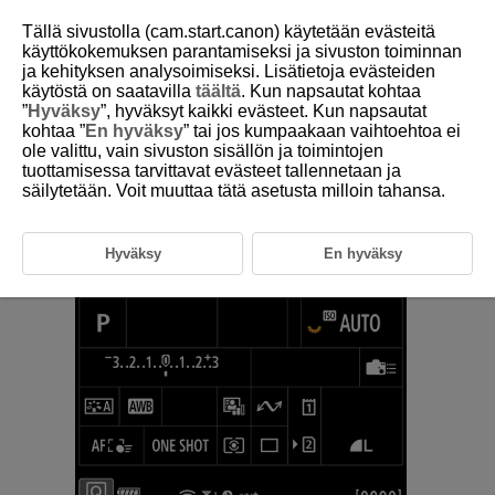
Tällä sivustolla (cam.start.canon) käytetään evästeitä
käyttökokemuksen parantamiseksi ja sivuston toiminnan
ja kehityksen analysoimiseksi. Lisätietoja evästeiden
käytöstä on saatavilla
täältä
. Kun napsautat kohtaa
D388-199
”
Hyväksy
”, hyväksyt kaikki evästeet. Kun napsautat
kohtaa ”
En hyväksy
” tai jos kumpaakaan vaihtoehtoa ei
Langattoman tiedonsiirron tila
ole valittu, vain sivuston sisällön ja toimintojen
tuottamisessa tarvittavat evästeet tallennetaan ja
säilytetään. Voit muuttaa tätä asetusta milloin tahansa.
Langattoman tiedonsiirron tila voidaan tarkistaa näytöstä.
Pikavalintanäyttö
Hyväksy
En hyväksy