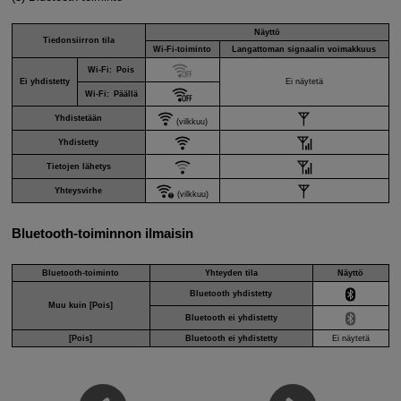
Näyttö
Tiedonsiirron tila
Wi-Fi
-toiminto
Langattoman signaalin voimakkuus
Wi-Fi
: Pois
Ei yhdistetty
Ei näytetä
Wi-Fi
: Päällä
Yhdistetään
(vilkkuu)
Yhdistetty
Tietojen lähetys
Yhteysvirhe
(vilkkuu)
Bluetooth-toiminnon ilmaisin
Bluetooth-toiminto
Yhteyden tila
Näyttö
Bluetooth yhdistetty
Muu kuin [
Pois
]
Bluetooth ei yhdistetty
[
Pois
]
Bluetooth ei yhdistetty
Ei näytetä