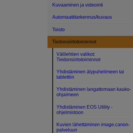
Kuvaaminen ja videointi
Automaattitarkennus/kuvaus
Toisto
Tiedonsiirtotoiminnot
Välilehtien valikot:
Tiedonsiirtotoiminnot
Yhdistäminen älypuhelimeen tai
tablettiin
Yhdistäminen langattomaan kauko-
ohjaimeen
Yhdistäminen EOS Utility -
ohjelmistoon
Kuvien lähettäminen image.canon-
palveluun