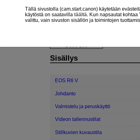
Tällä sivustolla (cam.start.canon) käytetään eväste
käytöstä on saatavilla
täältä
. Kun napsautat kohtaa 
valittu, vain sivuston sisällön ja toimintojen tuottam
EOS R6 V
Tiedonsiirtotoiminnot
D388-195
Sisällys
EOS R6 V
Johdanto
Valmistelu ja peruskäyttö
Videon tallennustilat
Stillkuvien kuvaustila