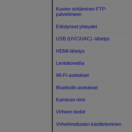
Kuvien siirtäminen FTP-
palvelimeen
Edistyneet yhteydet
USB (UVC/UAC) -lähetys
HDMI-lähetys
Lentokonetila
Wi-Fi-asetukset
Bluetooth-asetukset
Kameran nimi
Virheen tiedot
Virheilmoitusten käsitteleminen