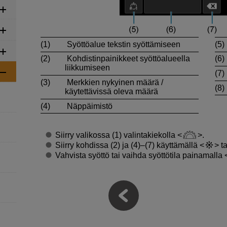
(1)
Syöttöalue tekstin syöttämiseen
(5)
(2)
Kohdistinpainikkeet syöttöalueella
(6)
liikkumiseen
(7)
(3)
Merkkien nykyinen määrä /
(8)
käytettävissä oleva määrä
(4)
Näppäimistö
Siirry valikossa (1) valintakiekolla
.
Siirry kohdissa (2) ja (4)–(7) käyttämällä
ta
Vahvista syöttö tai vaihda syöttötila painamalla