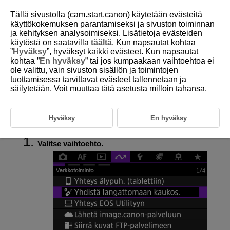
Tällä sivustolla (cam.start.canon) käytetään evästeitä
käyttökokemuksen parantamiseksi ja sivuston toiminnan
ja kehityksen analysoimiseksi. Lisätietoja evästeiden
käytöstä on saatavilla
täältä
. Kun napsautat kohtaa
D388-194
”
Hyväksy
”, hyväksyt kaikki evästeet. Kun napsautat
kohtaa ”
En hyväksy
” tai jos kumpaakaan vaihtoehtoa ei
Yhdistäminen uudelleen
ole valittu, vain sivuston sisällön ja toimintojen
Wi-Fi
-/Bluetooth-yhteydellä
tuottamisessa tarvittavat evästeet tallennetaan ja
säilytetään. Voit muuttaa tätä asetusta milloin tahansa.
Kamerassa säilytetään yhteysasetukset laitteille, joihin olet
muodostanut
Wi-Fi
- tai Bluetooth-yhteyden. Näiden asetusten avulla voit
yhdistää uudelleen samaan laitteeseen.
Hyväksy
En hyväksy
Valitse vaihtoehto.