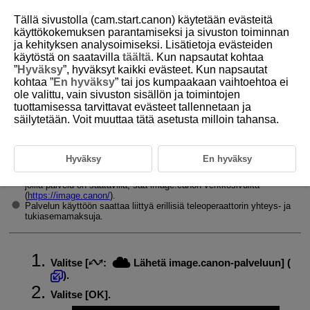
Tällä sivustolla (cam.start.canon) käytetään evästeitä
käyttökokemuksen parantamiseksi ja sivuston toiminnan
ja kehityksen analysoimiseksi. Lisätietoja evästeiden
käytöstä on saatavilla
täältä
. Kun napsautat kohtaa
D388-178
”
Hyväksy
”, hyväksyt kaikki evästeet. Kun napsautat
kohtaa ”
En hyväksy
” tai jos kumpaakaan vaihtoehtoa ei
Kuvien lähettäminen image.canon-
ole valittu, vain sivuston sisällön ja toimintojen
palveluun
tuottamisessa tarvittavat evästeet tallennetaan ja
säilytetään. Voit muuttaa tätä asetusta milloin tahansa.
Yhdistä kamera image.canon-palveluun, jotta voit lähettää kuvia suoraan
kamerasta.
Hyväksy
En hyväksy
Siihen tarvitaan älypuhelin, jossa on selain ja Internet-yhteys.
Image.canon-palvelujen käyttöohjeet ja tiedon maista ja alueista,
joilla palvelu on saatavilla, saa image.canon-verkkosivuilta
(
https://image.canon/
).
Palvelun käyttöön saattaa liittyä erillisiä teleoperaattorin yhteys- ja
tukiasemamaksuja.
Valitse [
:
Lähetä image.canon-palveluun
] (
).
Valitse [
OK
].