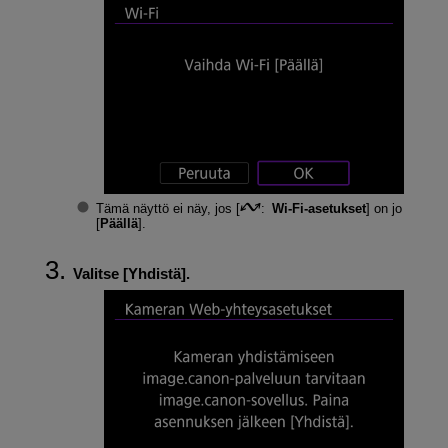
Tämä näyttö ei näy, jos [
:
Wi-Fi-asetukset
] on jo
[
Päällä
].
Valitse [
Yhdistä
].