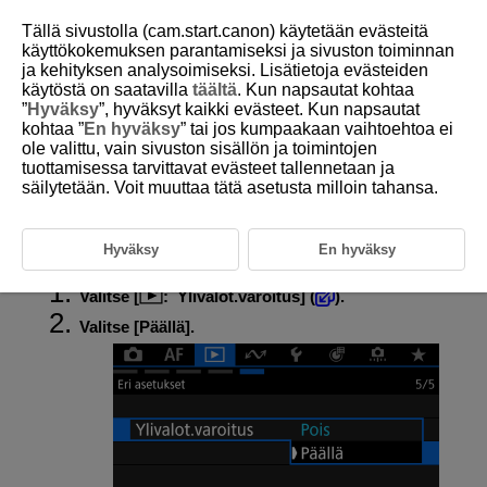
Tällä sivustolla (cam.start.canon) käytetään evästeitä
käyttökokemuksen parantamiseksi ja sivuston toiminnan
ja kehityksen analysoimiseksi. Lisätietoja evästeiden
käytöstä on saatavilla
täältä
. Kun napsautat kohtaa
D388-169
”
Hyväksy
”, hyväksyt kaikki evästeet. Kun napsautat
kohtaa ”
En hyväksy
” tai jos kumpaakaan vaihtoehtoa ei
Ylivalotusvaroituksen näyttäminen
ole valittu, vain sivuston sisällön ja toimintojen
tuottamisessa tarvittavat evästeet tallennetaan ja
säilytetään. Voit muuttaa tätä asetusta milloin tahansa.
Voit määrittää, että ylivalottuneet huippuvalot vilkkuvat toistonäytössä.
Jotta saisit selkeämmät sävyt kuvan vilkkuville alueille, joille haluat
luonnollisen sävyntoiston, määritä valotuksen korjauksen arvoksi
negatiivinen arvo ja ota kuva uudelleen, niin lopputulos on parempi.
Hyväksy
En hyväksy
Valitse [
:
Ylivalot.varoitus
] (
).
Valitse [
Päällä
].