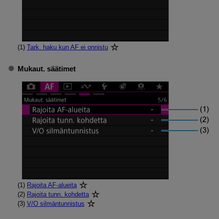
(1)
Tark. haku kun AF ei onnistu
Mukaut. säätimet
(1)
Rajoita AF-alueita
(2)
Rajoita tunn. kohdetta
(3)
V/O silmäntunnistus