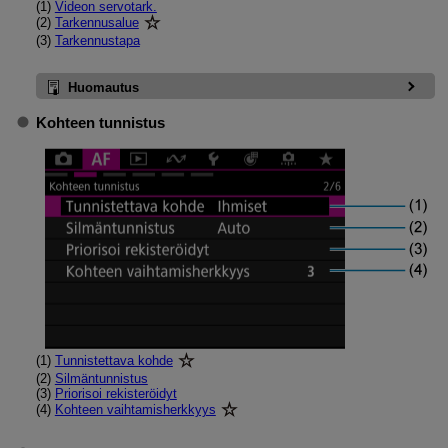
(1)
Videon servotark.
(2)
Tarkennusalue
(3)
Tarkennustapa
Huomautus
Kohteen tunnistus
(1)
Tunnistettava kohde
(2)
Silmäntunnistus
(3)
Priorisoi rekisteröidyt
(4)
Kohteen vaihtamisherkkyys