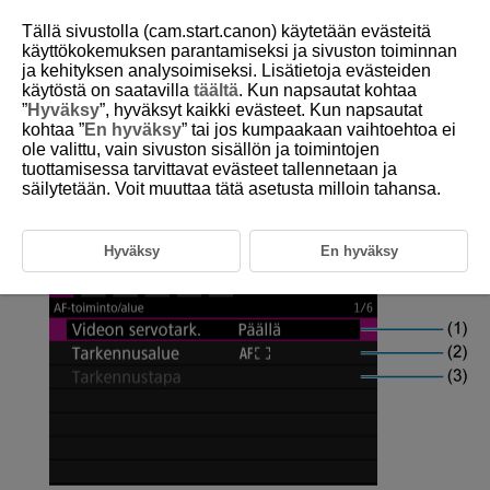
Tällä sivustolla (cam.start.canon) käytetään evästeitä
käyttökokemuksen parantamiseksi ja sivuston toiminnan
ja kehityksen analysoimiseksi. Lisätietoja evästeiden
käytöstä on saatavilla
täältä
. Kun napsautat kohtaa
D388-128
”
Hyväksy
”, hyväksyt kaikki evästeet. Kun napsautat
kohtaa ”
En hyväksy
” tai jos kumpaakaan vaihtoehtoa ei
Välilehtien valikot:
ole valittu, vain sivuston sisällön ja toimintojen
Automaattitarkennus
tuottamisessa tarvittavat evästeet tallennetaan ja
(videokuvaus)
säilytetään. Voit muuttaa tätä asetusta milloin tahansa.
AF-toiminto/alue
Hyväksy
En hyväksy