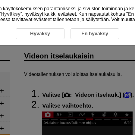
itä käyttökokemuksen parantamiseksi ja sivuston toiminnan ja ke
”
Hyväksy
”, hyväksyt kaikki evästeet. Kun napsautat kohtaa ”
En
isessa tarvittavat evästeet tallennetaan ja säilytetään. Voit muutt
Videon itselaukaisin
Hyväksy
En hyväksy
Videon itselaukaisin
Videotallennuksen voi aloittaa itselaukaisulla.
Valitse [
:
Videon itselauk.
] (
).
Valitse vaihtoehto.