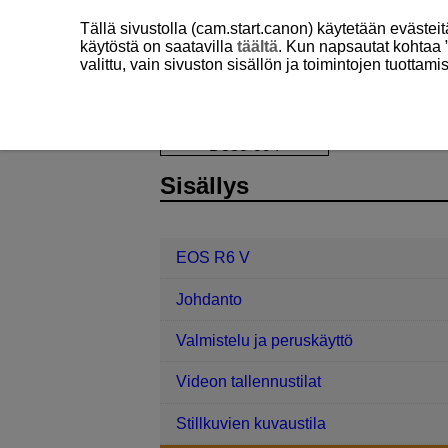
Tällä sivustolla (cam.start.canon) käytetään eväste
käytöstä on saatavilla
täältä
. Kun napsautat kohtaa 
valittu, vain sivuston sisällön ja toimintojen tuottam
EOS R6 V
Kuvaaminen ja videointi
D388-094
Sisällys
EOS R6 V
Johdanto
Valmistelu ja peruskäyttö
Videon tallennustilat
Stillkuvien kuvaustila