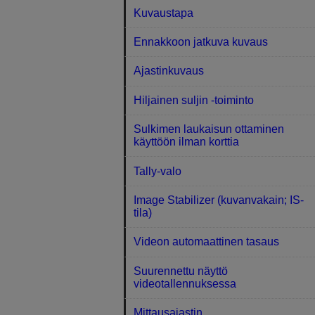
Kuvaustapa
Ennakkoon jatkuva kuvaus
Ajastinkuvaus
Hiljainen suljin ‑toiminto
Sulkimen laukaisun ottaminen
käyttöön ilman korttia
Tally-valo
Image Stabilizer (kuvanvakain; IS-
tila)
Videon automaattinen tasaus
Suurennettu näyttö
videotallennuksessa
Mittausajastin