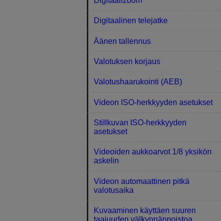
Digitaalizoom
Digitaalinen telejatke
Äänen tallennus
Valotuksen korjaus
Valotushaarukointi (AEB)
Videon ISO-herkkyyden asetukset
Stillkuvan ISO-herkkyyden
asetukset
Videoiden aukkoarvot 1/8 yksikön
askelin
Videon automaattinen pitkä
valotusaika
Kuvaaminen käyttäen suuren
taajuuden välkynnänpoistoa