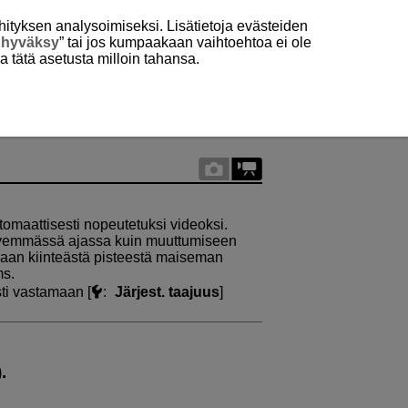
hityksen analysoimiseksi. Lisätietoja evästeiden
 hyväksy
” tai jos kumpaakaan vaihtoehtoa ei ole
aa tätä asetusta milloin tahansa.
utomaattisesti nopeutetuksi videoksi.
yhyemmässä ajassa kuin muuttumiseen
daan kiinteästä pisteestä maiseman
ms.
ti vastamaan [
:
Järjest. taajuus
]
).