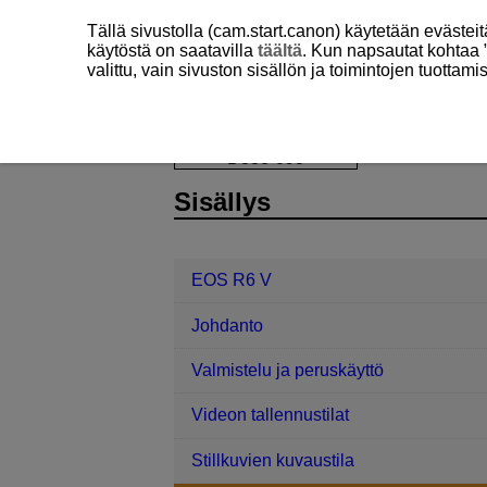
Tällä sivustolla (cam.start.canon) käytetään eväste
käytöstä on saatavilla
täältä
. Kun napsautat kohtaa 
valittu, vain sivuston sisällön ja toimintojen tuottam
EOS R6 V
Kuvaaminen ja videointi
D388-093
Sisällys
EOS R6 V
Johdanto
Valmistelu ja peruskäyttö
Videon tallennustilat
Stillkuvien kuvaustila