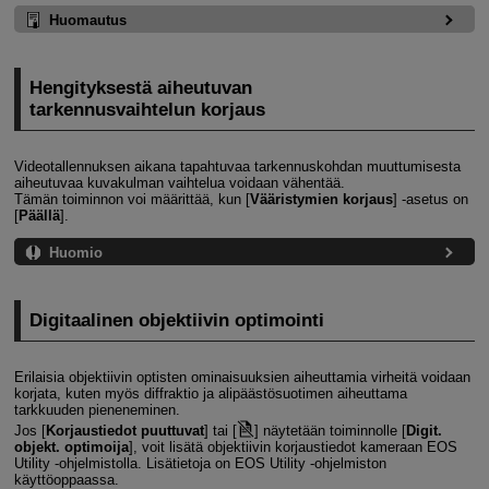
Huomautus
Hengityksestä aiheutuvan
tarkennusvaihtelun korjaus
Videotallennuksen aikana tapahtuvaa tarkennuskohdan muuttumisesta
aiheutuvaa kuvakulman vaihtelua voidaan vähentää.
Tämän toiminnon voi määrittää, kun [
Vääristymien korjaus
] ‑asetus on
[
Päällä
].
Huomio
Digitaalinen objektiivin optimointi
Erilaisia objektiivin optisten ominaisuuksien aiheuttamia virheitä voidaan
korjata, kuten myös diffraktio ja alipäästösuotimen aiheuttama
tarkkuuden pieneneminen.
Jos [
Korjaustiedot puuttuvat
] tai [
] näytetään toiminnolle [
Digit.
objekt. optimoija
], voit lisätä objektiivin korjaustiedot kameraan EOS
Utility ‑ohjelmistolla. Lisätietoja on EOS Utility ‑ohjelmiston
käyttöoppaassa.