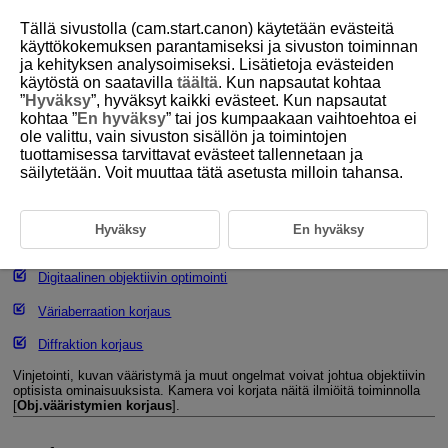
Tällä sivustolla (cam.start.canon) käytetään evästeitä
käyttökokemuksen parantamiseksi ja sivuston toiminnan
ja kehityksen analysoimiseksi. Lisätietoja evästeiden
käytöstä on saatavilla
täältä
. Kun napsautat kohtaa
D388-088
”
Hyväksy
”, hyväksyt kaikki evästeet. Kun napsautat
kohtaa ”
En hyväksy
” tai jos kumpaakaan vaihtoehtoa ei
Objektiivin vääristymien korjaus
ole valittu, vain sivuston sisällön ja toimintojen
tuottamisessa tarvittavat evästeet tallennetaan ja
säilytetään. Voit muuttaa tätä asetusta milloin tahansa.
Reunojen valaistuksen korjaus
Vääristymien korjaus
Hyväksy
En hyväksy
Hengityksestä aiheutuvan tarkennusvaihtelun korjaus
Digitaalinen objektiivin optimointi
Väriaberraation korjaus
Diffraktion korjaus
Vinjetointi, kuvan vääristymä ja muut ongelmat voivat johtua objektiivin
optisista ominaisuuksista. Kamera voi korjata näitä ilmiöitä toiminnolla
[
Obj.vääristymien korjaus
].