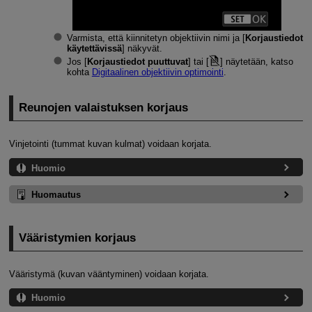
Varmista, että kiinnitetyn objektiivin nimi ja [
Korjaustiedot
käytettävissä
] näkyvät.
Jos [
Korjaustiedot puuttuvat
] tai [
] näytetään, katso
kohta
Digitaalinen objektiivin optimointi
.
Reunojen valaistuksen korjaus
Vinjetointi (tummat kuvan kulmat) voidaan korjata.
Huomio
Huomautus
Vääristymien korjaus
Vääristymä (kuvan vääntyminen) voidaan korjata.
Huomio