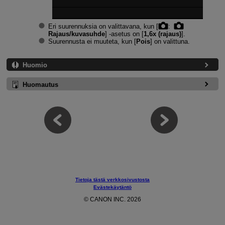
Eri suurennuksia on valittavana, kun [
:
Rajaus/kuvasuhde
] ‑asetus on [
1,6x (rajaus)
].
Suurennusta ei muuteta, kun [
Pois
] on valittuna.
Huomio
Huomautus
Tietoja tästä verkkosivustosta
Evästekäytäntö
© CANON INC. 2026