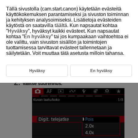
Tällä sivustolla (cam.start.canon) käytetään evästeitä
käyttökokemuksen parantamiseksi ja sivuston toiminnan
ja kehityksen analysoimiseksi. Lisätietoja evästeiden
käytöstä on saatavilla
täältä
. Kun napsautat kohtaa
D388-067
”
Hyväksy
”, hyväksyt kaikki evästeet. Kun napsautat
kohtaa ”
En hyväksy
” tai jos kumpaakaan vaihtoehtoa ei
Digitaalinen telejatke
ole valittu, vain sivuston sisällön ja toimintojen
tuottamisessa tarvittavat evästeet tallennetaan ja
säilytetään. Voit muuttaa tätä asetusta milloin tahansa.
Kuvauksen suurennusta voi kasvattaa objektiivin suurennusta
suuremmaksi kasvattamalla kuva-alueen keskiosaa.
Hyväksy
En hyväksy
Valitse [
:
Digit. telejatke
] (
).
Valitse suurennus.