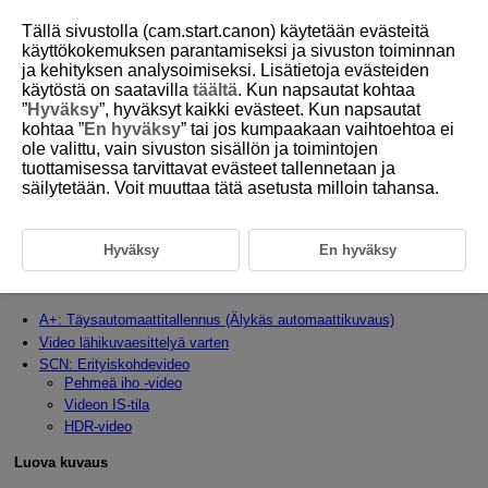
Tällä sivustolla (cam.start.canon) käytetään evästeitä
käyttökokemuksen parantamiseksi ja sivuston toiminnan
ja kehityksen analysoimiseksi. Lisätietoja evästeiden
käytöstä on saatavilla
täältä
. Kun napsautat kohtaa
D388-028
”
Hyväksy
”, hyväksyt kaikki evästeet. Kun napsautat
kohtaa ”
En hyväksy
” tai jos kumpaakaan vaihtoehtoa ei
Videon tallennustilat
ole valittu, vain sivuston sisällön ja toimintojen
tuottamisessa tarvittavat evästeet tallennetaan ja
säilytetään. Voit muuttaa tätä asetusta milloin tahansa.
Tässä luvussa kuvaillaan videoiden tallentaminen.
Peruskuvaustiloissa erilaisia toimintoja asetetaan automaattisesti. Tämä
mahdollistaa täysautomaattikuvauksen.
Hyväksy
En hyväksy
Kuvaustilan asettaminen
Peruskuvaus
A+: Täysautomaattitallennus (Älykäs automaattikuvaus)
Video lähikuvaesittelyä varten
SCN: Erityiskohdevideo
Pehmeä iho ‑video
Videon IS-tila
HDR-video
Luova kuvaus