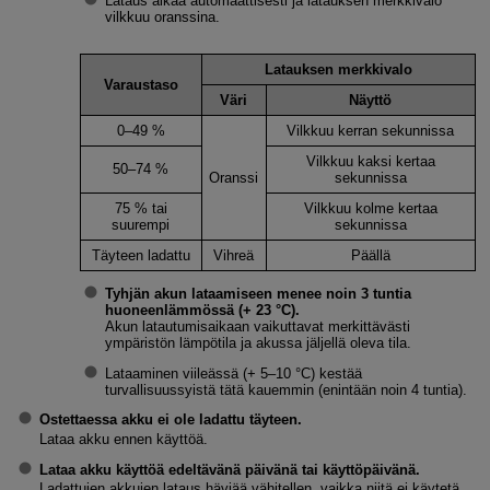
Lataus alkaa automaattisesti ja latauksen merkkivalo
vilkkuu oranssina.
Latauksen merkkivalo
Varaustaso
Väri
Näyttö
0–49 %
Vilkkuu kerran sekunnissa
Vilkkuu kaksi kertaa
50–74 %
Oranssi
sekunnissa
75 % tai
Vilkkuu kolme kertaa
suurempi
sekunnissa
Täyteen ladattu
Vihreä
Päällä
Tyhjän akun lataamiseen menee noin 3 tuntia
huoneenlämmössä (+ 23 °C).
Akun latautumisaikaan vaikuttavat merkittävästi
ympäristön lämpötila ja akussa jäljellä oleva tila.
Lataaminen viileässä (+ 5–10 °C) kestää
turvallisuussyistä tätä kauemmin (enintään noin 4 tuntia).
Ostettaessa akku ei ole ladattu täyteen.
Lataa akku ennen käyttöä.
Lataa akku käyttöä edeltävänä päivänä tai käyttöpäivänä.
Ladattujen akkujen lataus häviää vähitellen, vaikka niitä ei käytetä.