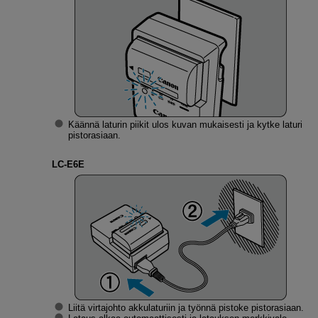
Käännä laturin piikit ulos kuvan mukaisesti ja kytke laturi
pistorasiaan.
LC-E6E
Liitä virtajohto akkulaturiin ja työnnä pistoke pistorasiaan.