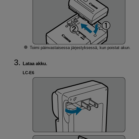
Toimi päinvastaisessa järjestyksessä, kun poistat akun.
Lataa akku.
LC-E6