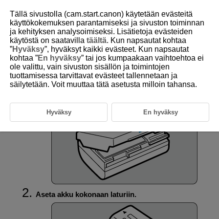
Tällä sivustolla (cam.start.canon) käytetään evästeitä
käyttökokemuksen parantamiseksi ja sivuston toiminnan
ja kehityksen analysoimiseksi. Lisätietoja evästeiden
käytöstä on saatavilla
täältä
. Kun napsautat kohtaa
D388-016
”
Hyväksy
”, hyväksyt kaikki evästeet. Kun napsautat
kohtaa ”
En hyväksy
” tai jos kumpaakaan vaihtoehtoa ei
Akun lataaminen
ole valittu, vain sivuston sisällön ja toimintojen
tuottamisessa tarvittavat evästeet tallennetaan ja
säilytetään. Voit muuttaa tätä asetusta milloin tahansa.
Irrota akun mukana toimitettu suojakotelo.
Hyväksy
En hyväksy
Aseta akku kokonaan laturiin.