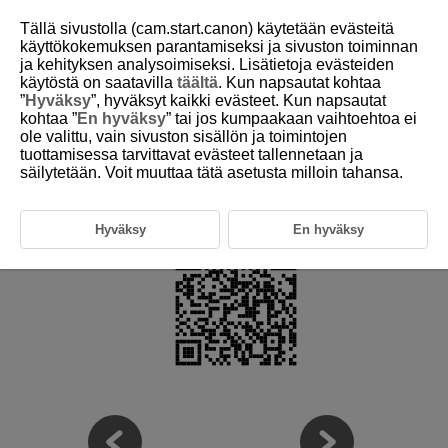
Tällä sivustolla (cam.start.canon) käytetään evästeitä
käyttökokemuksen parantamiseksi ja sivuston toiminnan
ja kehityksen analysoimiseksi. Lisätietoja evästeiden
käytöstä on saatavilla
täältä
. Kun napsautat kohtaa
D388-005
”
Hyväksy
”, hyväksyt kaikki evästeet. Kun napsautat
kohtaa ”
En hyväksy
” tai jos kumpaakaan vaihtoehtoa ei
Yhteensopivat lisävarusteet
ole valittu, vain sivuston sisällön ja toimintojen
tuottamisessa tarvittavat evästeet tallennetaan ja
säilytetään. Voit muuttaa tätä asetusta milloin tahansa.
Tiedot uusimmista yhteensopivista lisävarusteista ovat seuraavalla
verkkosivustolla.
https://cam.start.canon/H002/
Hyväksy
En hyväksy