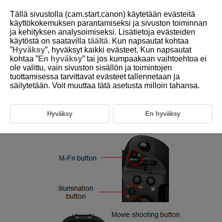
Tällä sivustolla (cam.start.canon) käytetään evästeitä
käyttökokemuksen parantamiseksi ja sivuston toiminnan
ja kehityksen analysoimiseksi. Lisätietoja evästeiden
5-5-4 Recommended Settings for Eye Control
käytöstä on saatavilla
täältä
. Kun napsautat kohtaa
(Recommended Customization 2 and 3)
”
Hyväksy
”, hyväksyt kaikki evästeet. Kun napsautat
kohtaa ”
En hyväksy
” tai jos kumpaakaan vaihtoehtoa ei
ole valittu, vain sivuston sisällön ja toimintojen
tuottamisessa tarvittavat evästeet tallennetaan ja
Recommended customization 2: Assigning
säilytetään. Voit muuttaa tätä asetusta milloin tahansa.
eye control on/off to the <M-Fn> button
By customizing buttons for shooting, you can assign eye control on/off
to various button. We recommend assigning this function to a button that
Hyväksy
En hyväksy
is in easy reach of your fingers while looking through the viewfinder.