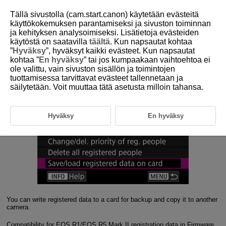
Tällä sivustolla (cam.start.canon) käytetään evästeitä
käyttökokemuksen parantamiseksi ja sivuston toiminnan
ja kehityksen analysoimiseksi. Lisätietoja evästeiden
3-4 Data Handling
käytöstä on saatavilla
täältä
. Kun napsautat kohtaa
”
Hyväksy
”, hyväksyt kaikki evästeet. Kun napsautat
kohtaa ”
En hyväksy
” tai jos kumpaakaan vaihtoehtoa ei
Registered data can be written for backup or copied to another
ole valittu, vain sivuston sisällön ja toimintojen
camera
tuottamisessa tarvittavat evästeet tallennetaan ja
säilytetään. Voit muuttaa tätä asetusta milloin tahansa.
Hyväksy
En hyväksy
You can write registered data to a card for backup and copy it to another
camera.
Compatibility for EOS R1/EOS R5 Mark II registration data in Firmware