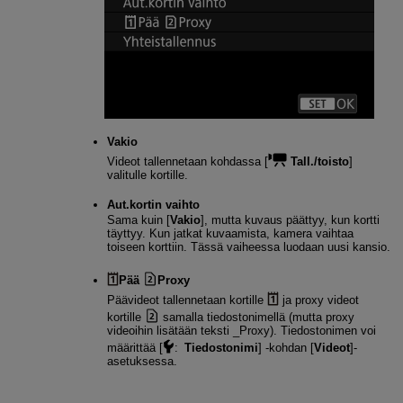
Vakio
Videot tallennetaan kohdassa [
Tall./toisto
]
valitulle kortille.
Aut.kortin vaihto
Sama kuin [
Vakio
], mutta kuvaus päättyy, kun kortti
täyttyy. Kun jatkat kuvaamista, kamera vaihtaa
toiseen korttiin. Tässä vaiheessa luodaan uusi kansio.
Pää
Proxy
Päävideot tallennetaan kortille
ja proxy videot
kortille
samalla tiedostonimellä (mutta proxy
videoihin lisätään teksti _Proxy). Tiedostonimen voi
määrittää [
:
Tiedostonimi
] ‑kohdan [
Videot
]-
asetuksessa.