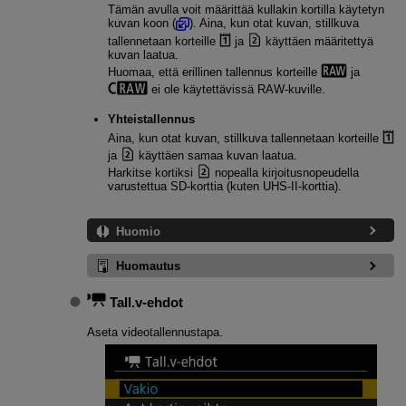
Tämän avulla voit määrittää kullakin kortilla käytetyn
kuvan koon (
). Aina, kun otat kuvan, stillkuva
tallennetaan korteille
ja
käyttäen määritettyä
kuvan laatua.
Huomaa, että erillinen tallennus korteille
ja
ei ole käytettävissä RAW-kuville.
Yhteistallennus
Aina, kun otat kuvan, stillkuva tallennetaan korteille
ja
käyttäen samaa kuvan laatua.
Harkitse kortiksi
nopealla kirjoitusnopeudella
varustettua SD-korttia (kuten
UHS-II
-korttia).
Huomio
Huomautus
Tall.v-ehdot
Aseta videotallennustapa.