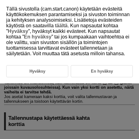
Tällä sivustolla (cam.start.canon) käytetään evästeitä
käyttökokemuksen parantamiseksi ja sivuston toiminnan
ja kehityksen analysoimiseksi. Lisätietoja evästeiden
käytöstä on saatavilla
täältä
. Kun napsautat kohtaa
D305-201
”
Hyväksy
”, hyväksyt kaikki evästeet. Kun napsautat
kohtaa ”
En hyväksy
” tai jos kumpaakaan vaihtoehtoa ei
Kortin valitseminen
ole valittu, vain sivuston sisällön ja toimintojen
tallennusta/toistoa varten
tuottamisessa tarvittavat evästeet tallennetaan ja
säilytetään. Voit muuttaa tätä asetusta milloin tahansa.
Tallennustapa käytettäessä kahta korttia
Hyväksy
En hyväksy
Tallennus/toisto käytettäessä kahta korttia
Tallennus on mahdollista, kun kamerassa on kortti
tai
(paitsi
joissain kuvausolosuhteissa). Kun vain yksi kortti on asetettu, näitä
vaiheita ei tarvitse tehdä.
Jos asetat kameraan kaksi korttia, voit valita tallennustavan ja
tallennukseen ja toistoon käytettävän kortin.
Tallennustapa käytettäessä kahta
korttia