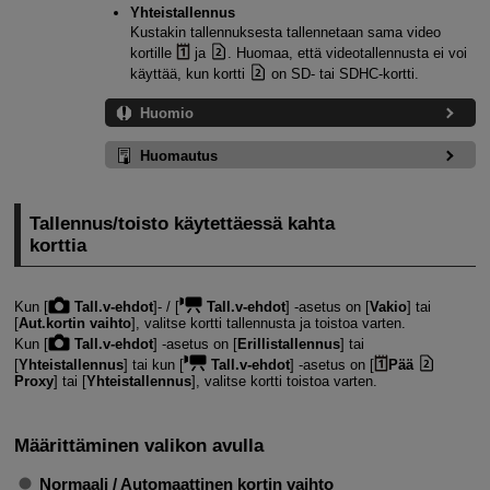
Yhteistallennus
Kustakin tallennuksesta tallennetaan sama video
kortille
ja
. Huomaa, että videotallennusta ei voi
käyttää, kun kortti
on SD- tai SDHC-kortti.
Huomio
Huomautus
Tallennus/toisto käytettäessä kahta
korttia
Kun [
Tall.v-ehdot
]- / [
Tall.v-ehdot
] ‑asetus on [
Vakio
] tai
[
Aut.kortin vaihto
], valitse kortti tallennusta ja toistoa varten.
Kun [
Tall.v-ehdot
] ‑asetus on [
Erillistallennus
] tai
[
Yhteistallennus
] tai kun [
Tall.v-ehdot
] ‑asetus on [
Pää
Proxy
] tai [
Yhteistallennus
], valitse kortti toistoa varten.
Määrittäminen valikon avulla
Normaali / Automaattinen kortin vaihto