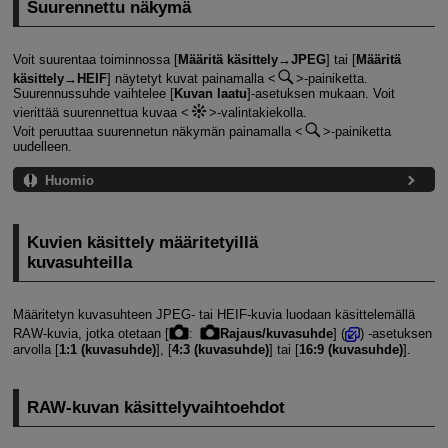
Suurennettu näkymä
Voit suurentaa toiminnossa [
Määritä käsittely→JPEG
] tai [
Määritä
käsittely→HEIF
] näytetyt kuvat painamalla
-painiketta.
Suurennussuhde vaihtelee [
Kuvan laatu
]-asetuksen mukaan. Voit
vierittää suurennettua kuvaa
-valintakiekolla.
Voit peruuttaa suurennetun näkymän painamalla
-painiketta
uudelleen.
Huomio
Kuvien käsittely määritetyillä
kuvasuhteilla
Määritetyn kuvasuhteen JPEG- tai HEIF-kuvia luodaan käsittelemällä
RAW-kuvia, jotka otetaan [
:
Rajaus/kuvasuhde
] (
) ‑asetuksen
arvolla [
1:1 (kuvasuhde)
], [
4:3 (kuvasuhde)
] tai [
16:9 (kuvasuhde)
].
RAW-kuvan käsittelyvaihtoehdot