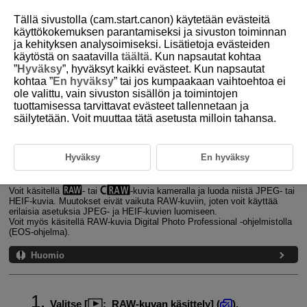
Tällä sivustolla (cam.start.canon) käytetään evästeitä
käyttökokemuksen parantamiseksi ja sivuston toiminnan
ja kehityksen analysoimiseksi. Lisätietoja evästeiden
käytöstä on saatavilla
täältä
. Kun napsautat kohtaa
D305-152
”
Hyväksy
”, hyväksyt kaikki evästeet. Kun napsautat
kohtaa ”
En hyväksy
” tai jos kumpaakaan vaihtoehtoa ei
RAW-kuvan käsittely
ole valittu, vain sivuston sisällön ja toimintojen
tuottamisessa tarvittavat evästeet tallennetaan ja
säilytetään. Voit muuttaa tätä asetusta milloin tahansa.
Suurennettu näkymä
Kuvien käsittely määritetyillä kuvasuhteilla
Hyväksy
En hyväksy
RAW-kuvan käsittelyvaihtoehdot
Voit käsitellä
- tai
-kuvia kameralla ja luoda niistä JPEG- tai
HEIF-kuvia. Muutokset eivät vaikuta RAW-kuviin, joten voit käyttää
erilaisia asetuksia JPEG- ja HEIF-kuvien luomiseen.
Voit myös käsitellä RAW-kuvia Digital Photo Professional ‑ohjelmistolla
(EOS-ohjelma).
Huomio
Valitse [
:
RAW-kuvan käsittely
] (
).