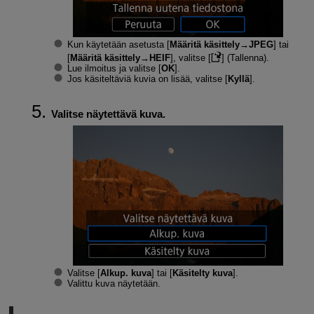
Kun käytetään asetusta [
Määritä käsittely→JPEG
] tai
[
Määritä käsittely→HEIF
], valitse [
] (Tallenna).
Lue ilmoitus ja valitse [
OK
].
Jos käsiteltäviä kuvia on lisää, valitse [
Kyllä
].
Valitse näytettävä kuva.
Valitse [
Alkup. kuva
] tai [
Käsitelty kuva
].
Valittu kuva näytetään.