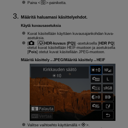
Paina
-painiketta.
Määritä haluamasi käsittelyehdot.
Käytä kuvausasetuksia
Kuvat käsitellään käyttäen kuvausajankohdan kuva-
asetuksia.
[
:
HDR-kuvaus (PQ)
] ‑asetuksella [
HDR PQ
]
otetut kuvat käsitellään HEIF-muotoon ja asetuksella
[
Pois
] otetut kuvat käsitellään JPEG-muotoon.
Määritä käsittely→JPEG
/
Määritä käsittely→HEIF
Valitse vaihtoehto käyttämällä
.