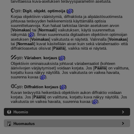
tarvittaessa kuva-asetuksen terävyysparametrin asetusta.
:
Digit. objekt. optimoija
(
)
Korjaa objektiivin vääristymiä, diffraktiota ja alipäästösuotimesta
johtuvaa terävyyden heikkenemistä käyttämällä optisia
suunnitteluarvoja. Kun haluat tarkistaa tämän asetuksen arvon
[
Voimakas
] tai [
Normaali
] vaikutuksen, käytä suurennettua
näkymää (
). Ilman suurennusta digitaalisen objektiivin optimoijan
asetuksen [
Voimakas
] vaikutusta ei näytetä. Valinnalla [
Voimakas
]
tai [
Normaali
] kuvat käsitellään aivan kuin sekä väriaberraatio- että
diffraktioasetus olisivat [
Päällä
], vaikka niitä ei näytetä.
:
Väriaberr. korjaus
(
)
Objektiivin ominaisuuksista johtuvat väriaberraatiot (kohteen
ääriviivojen värjäytymiset) voidaan korjata. Jos [
Päällä
] on valittuna,
korjattu kuva näkyy näytöllä. Jos vaikutusta on vaikea havaita,
suurenna kuvaa (
).
:
Diffraktion korjaus
(
)
Kuvan terävyyttä heikentävä objektiivin aukon diffraktio voidaan
korjata. Jos [
Päällä
] on valittuna, korjattu kuva näkyy näytöllä. Jos
vaikutusta on vaikea havaita, suurenna kuvaa (
).
Huomio
Huomautus