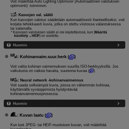
Voit määrittää Auto Lighting Optimizer (Automaattinen valotuksen
optimointi) ‑toiminnon.
:
Kasvojen val. säätö
Kun kasvojen valotus säädetään automaattisesti ihanteelliseksi, voit
korjata tehokkaasti kuvia, jotka on otettu viistossa valaistuksessa
tai salamalla.
Kasvojen valotuksen säätö ei ole käytettävissä, kun [
Määritä
käsittely→HEIF
] on asetettu.
Huomio
:
Kohinanvaim.suur.herk
(
)
Voit valita kohinan vaimennuksen suurilla ISO-herkkyyksillä. Jos
vaikutusta on vaikea havaita, suurenna kuvaa (
).
:
Neural network ‑kohinanvaimennus
Voit saada selkeämpiä kuvia, joissa on vähemmän kohinaa,
käyttämällä syväoppimista hyödyntävää
kohinanvaimennusprosessia.
Huomio
:
Kuvan laatu
(
)
Kun luot JPEG- tai HEIF-muotoisen kuvan, voit määrittää