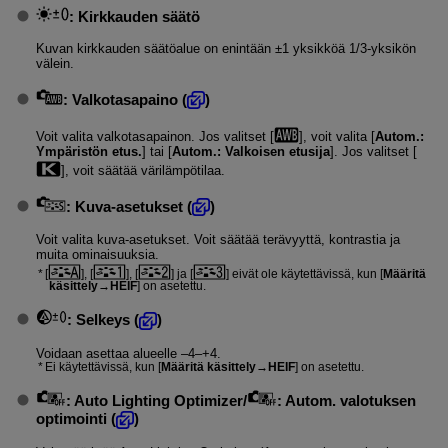
:
Kirkkauden säätö
Kuvan kirkkauden säätöalue on enintään ±1 yksikköä 1/3-yksikön
välein.
:
Valkotasapaino
(
)
Voit valita valkotasapainon. Jos valitset [
], voit valita [
Autom.:
Ympäristön etus.
] tai [
Autom.: Valkoisen etusija
]. Jos valitset [
], voit säätää värilämpötilaa.
:
Kuva-asetukset
(
)
Voit valita kuva-asetukset. Voit säätää terävyyttä, kontrastia ja
muita ominaisuuksia.
[
], [
], [
] ja [
] eivät ole käytettävissä, kun [
Määritä
käsittely→HEIF
] on asetettu.
:
Selkeys
(
)
Voidaan asettaa alueelle –4–+4.
Ei käytettävissä, kun [
Määritä käsittely→HEIF
] on asetettu.
:
Auto Lighting Optimizer/
: Autom. valotuksen
optimointi
(
)