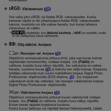
kuvanlaadun.
:
Väriavaruus
(
)
Voit valita joko sRGB- tai Adobe RGB ‑väriavaruuden. Koska
kameran näyttö ei ole yhteensopiva Adobe RGB ‑väriavaruuden
kanssa, muutosta voi olla vaikea havaita, kun kumpi tahansa
väriavaruus on valittu.
[
] näytetään, kun [
Määritä käsittely→HEIF
] on asetettu, mutta
ei ole valittavissa oleva vaihtoehto.
:
Obj.väärist. korjaus
:
Reunojen val. korjaus
(
)
Objektiivin ominaisuuksista johtuva ilmiö, joka saa kuvan kulmat
näyttämään tummemmilta, voidaan korjata. Jos [
Päällä
] on
valittuna, korjattu kuva näkyy näytöllä. Jos vaikutusta on vaikea
havaita, suurenna kuvaa (
) ja tarkista sen neljä kulmaa. Korjausta
tehdään vähemmän kuin suurin mahdollinen korjaus Digital Photo
Professional ‑ohjelmistolla (EOS-ohjelma,
). Jos korjauksen
vaikutukset eivät näy selkeästi, tee reunojen valaistuksen korjaus
Digital Photo Professional ‑ohjelmistolla.
:
Vääristymien korjaus
(
)
Objektiivin ominaisuuksista johtuvat kuvan vääristymät voidaan
korjata. Jos [
Päällä
] on valittuna, korjattu kuva näkyy näytöllä.
Kuvan reunat rajataan korjatussa kuvassa.
Koska kuvan tarkkuus voi näyttää hieman heikentyneeltä, säädä