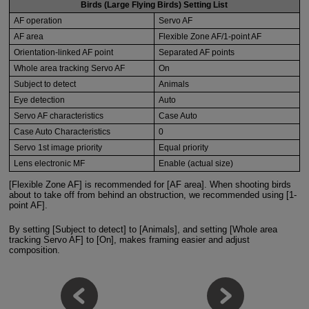
Birds (Large Flying Birds) Setting List
AF operation
Servo AF
AF area
Flexible Zone AF/1-point AF
Orientation-linked AF point
Separated AF points
Whole area tracking Servo AF
On
Subject to detect
Animals
Eye detection
Auto
Servo AF characteristics
Case Auto
Case Auto Characteristics
0
Servo 1st image priority
Equal priority
Lens electronic MF
Enable (actual size)
[Flexible Zone AF] is recommended for [AF area]. When shooting birds
about to take off from behind an obstruction, we recommended using [1-
point AF].
By setting [Subject to detect] to [Animals], and setting [Whole area
tracking Servo AF] to [On], makes framing easier and adjust
composition.