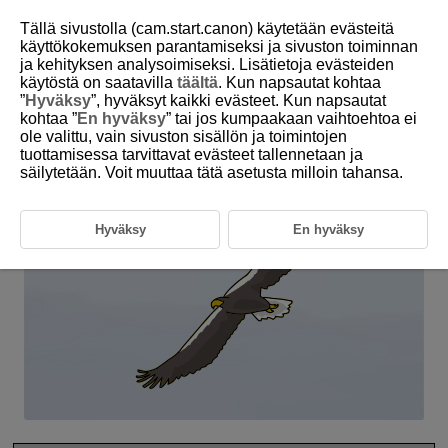
Tällä sivustolla (cam.start.canon) käytetään evästeitä
käyttökokemuksen parantamiseksi ja sivuston toiminnan
ja kehityksen analysoimiseksi. Lisätietoja evästeiden
6-33 Animals: Birds (Large Flying Birds)
käytöstä on saatavilla
täältä
. Kun napsautat kohtaa
”
Hyväksy
”, hyväksyt kaikki evästeet. Kun napsautat
kohtaa ”
En hyväksy
” tai jos kumpaakaan vaihtoehtoa ei
This setting is perfect for photographing large flying birds.
ole valittu, vain sivuston sisällön ja toimintojen
tuottamisessa tarvittavat evästeet tallennetaan ja
säilytetään. Voit muuttaa tätä asetusta milloin tahansa.
Hyväksy
En hyväksy