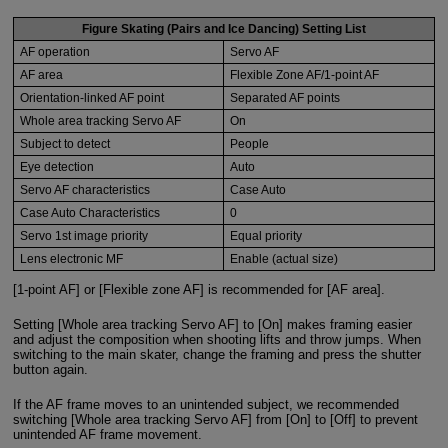
Figure Skating (Pairs and Ice Dancing) Setting List
AF operation
Servo AF
AF area
Flexible Zone AF/1-point AF
Orientation-linked AF point
Separated AF points
Whole area tracking Servo AF
On
Subject to detect
People
Eye detection
Auto
Servo AF characteristics
Case Auto
Case Auto Characteristics
0
Servo 1st image priority
Equal priority
Lens electronic MF
Enable (actual size)
[1-point AF] or [Flexible zone AF] is recommended for [AF area].
Setting [Whole area tracking Servo AF] to [On] makes framing easier
and adjust the composition when shooting lifts and throw jumps. When
switching to the main skater, change the framing and press the shutter
button again.
If the AF frame moves to an unintended subject, we recommended
switching [Whole area tracking Servo AF] from [On] to [Off] to prevent
unintended AF frame movement.