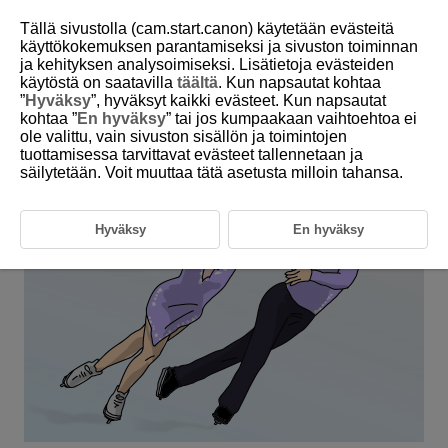
Tällä sivustolla (cam.start.canon) käytetään evästeitä
käyttökokemuksen parantamiseksi ja sivuston toiminnan
ja kehityksen analysoimiseksi. Lisätietoja evästeiden
6-18 Winter: Figure Skating (Pairs and Ice
käytöstä on saatavilla
täältä
. Kun napsautat kohtaa
Dancing)
”
Hyväksy
”, hyväksyt kaikki evästeet. Kun napsautat
kohtaa ”
En hyväksy
” tai jos kumpaakaan vaihtoehtoa ei
ole valittu, vain sivuston sisällön ja toimintojen
This setting is perfect for pairs figure skating and ice dancing.
tuottamisessa tarvittavat evästeet tallennetaan ja
säilytetään. Voit muuttaa tätä asetusta milloin tahansa.
Hyväksy
En hyväksy