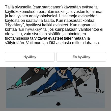
Tällä sivustolla (cam.start.canon) käytetään evästeitä
käyttökokemuksen parantamiseksi ja sivuston toiminnan
ja kehityksen analysoimiseksi. Lisätietoja evästeiden
6-15 Winter: Short-Track Speed Skating
käytöstä on saatavilla
täältä
. Kun napsautat kohtaa
”
Hyväksy
”, hyväksyt kaikki evästeet. Kun napsautat
kohtaa ”
En hyväksy
” tai jos kumpaakaan vaihtoehtoa ei
This setting is perfect for when multiple skaters are moving at high
ole valittu, vain sivuston sisällön ja toimintojen
speed, such as in short-track speed skating.
tuottamisessa tarvittavat evästeet tallennetaan ja
säilytetään. Voit muuttaa tätä asetusta milloin tahansa.
Hyväksy
En hyväksy