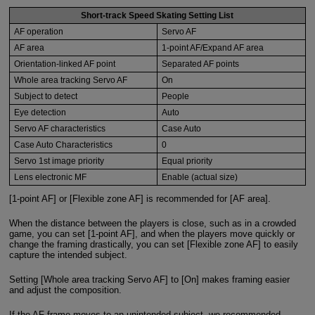
Short-track Speed Skating Setting List
AF operation
Servo AF
AF area
1-point AF/Expand AF area
Orientation-linked AF point
Separated AF points
Whole area tracking Servo AF
On
Subject to detect
People
Eye detection
Auto
Servo AF characteristics
Case Auto
Case Auto Characteristics
0
Servo 1st image priority
Equal priority
Lens electronic MF
Enable (actual size)
[1-point AF] or [Flexible zone AF] is recommended for [AF area].
When the distance between the players is close, such as in a crowded
game, you can set [1-point AF], and when the players move quickly or
change the framing drastically, you can set [Flexible zone AF] to easily
capture the intended subject.
Setting [Whole area tracking Servo AF] to [On] makes framing easier
and adjust the composition.
If the AF frame moves to an unintended subject, we recommended