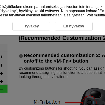
itä käyttökokemuksen parantamiseksi ja sivuston toiminnan ja ke
”
Hyväksy
”, hyväksyt kaikki evästeet. Kun napsautat kohtaa ”
En
isessa tarvittavat evästeet tallennetaan ja säilytetään. Voit muutt
s Settings
5-4-4 Recommended Settings for Eye Control (
Hyväksy
En hyväksy
5-4-4 Recommended Settings fo
(Recommended Customization 2
Recommended customization 2: As
on/off to the <M-Fn> button
By customizing buttons for shooting, you can assign 
recommend assigning this function to a button that is
looking through the viewfinder.