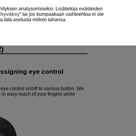
hityksen analysoimiseksi. Lisätietoja evästeiden
 hyväksy
” tai jos kumpaakaan vaihtoehtoa ei ole
aa tätä asetusta milloin tahansa.
Recommended Customization 2)
r Eye Control
)
signing eye control
eye control on/off to various button. We
 in easy reach of your fingers while