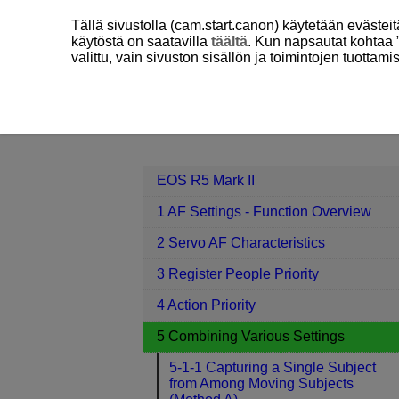
Tällä sivustolla (cam.start.canon) käytetään eväste
käytöstä on saatavilla
täältä
. Kun napsautat kohtaa 
valittu, vain sivuston sisällön ja toimintojen tuottam
EOS R5 Mark II
5 Combining Variou
Contents
EOS R5 Mark II
1 AF Settings - Function Overview
2 Servo AF Characteristics
3 Register People Priority
4 Action Priority
5 Combining Various Settings
5-1-1 Capturing a Single Subject
from Among Moving Subjects