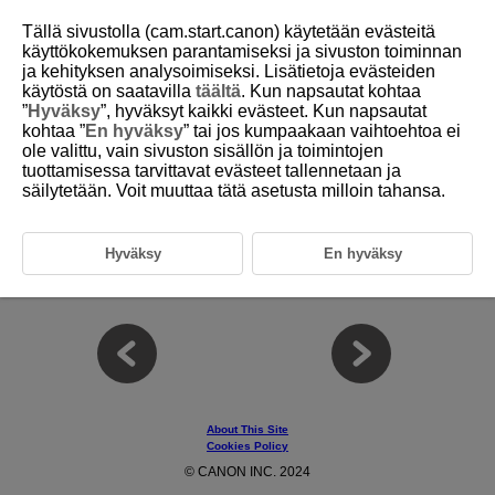
Tällä sivustolla (cam.start.canon) käytetään evästeitä
käyttökokemuksen parantamiseksi ja sivuston toiminnan
ja kehityksen analysoimiseksi. Lisätietoja evästeiden
4 Action Priority
käytöstä on saatavilla
täältä
. Kun napsautat kohtaa
”
Hyväksy
”, hyväksyt kaikki evästeet. Kun napsautat
kohtaa ”
En hyväksy
” tai jos kumpaakaan vaihtoehtoa ei
This chapter covers the action priority function, which recognizes people
ole valittu, vain sivuston sisällön ja toimintojen
performing actions unique to four sports (soccer, basketball, volleyball,
tuottamisessa tarvittavat evästeet tallennetaan ja
american football), and prioritizes them as the main subject.
säilytetään. Voit muuttaa tätä asetusta milloin tahansa.
4-1 Action Priority Overview
4-2 Action Priority Setting Instructions
Hyväksy
En hyväksy
4-3 Action Priority Basic Operations
4-4 Usage Examples and Recommended Settings by Scene
About This Site
Cookies Policy
© CANON INC. 2024