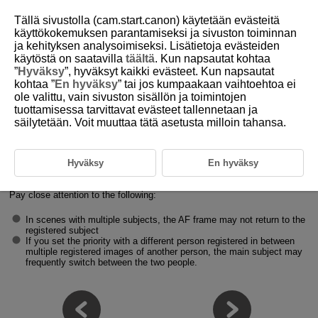
Tällä sivustolla (cam.start.canon) käytetään evästeitä
käyttökokemuksen parantamiseksi ja sivuston toiminnan
ja kehityksen analysoimiseksi. Lisätietoja evästeiden
3-5 Precautions
käytöstä on saatavilla
täältä
. Kun napsautat kohtaa
”
Hyväksy
”, hyväksyt kaikki evästeet. Kun napsautat
kohtaa ”
En hyväksy
” tai jos kumpaakaan vaihtoehtoa ei
ole valittu, vain sivuston sisällön ja toimintojen
Precautions when using the register people priority
tuottamisessa tarvittavat evästeet tallennetaan ja
setting
säilytetään. Voit muuttaa tätä asetusta milloin tahansa.
This function works with a single image registered for each person.
Make sure to register an image with a natural expression as seen from
Hyväksy
En hyväksy
the front.
Registering multiple images of the same person can result in lower
performance.
Pay close attention to the following:
In scenes with multiple subjects, the AF frame may not return to the
registered subject
If you set the priority with a different person registered in between
multiple registered images of another person, the main subject may
frequently switch between the two people.