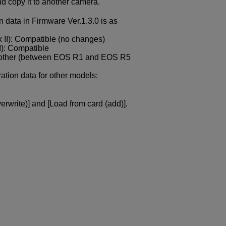
nd copy it to another camera.
 data in Firmware Ver.1.3.0 is as
II): Compatible (no changes)
I): Compatible
e other (between EOS R1 and EOS R5
ation data for other models:
erwrite)] and [Load from card (add)].