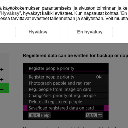
itä käyttökokemuksen parantamiseksi ja sivuston toiminnan ja ke
”
Hyväksy
”, hyväksyt kaikki evästeet. Kun napsautat kohtaa ”
En
isessa tarvittavat evästeet tallennetaan ja säilytetään. Voit muutt
iority
3-4 Data Handling
Hyväksy
En hyväksy
3-4 Data Handling
Registered data can be written for backup or co