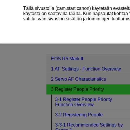
Tällä sivustolla (cam.start.canon) käytetään eväste
käytöstä on saatavilla
täältä
. Kun napsautat kohtaa 
valittu, vain sivuston sisällön ja toimintojen tuottam
EOS R5 Mark II
3 Register People Pr
Contents
EOS R5 Mark II
1 AF Settings - Function Overview
2 Servo AF Characteristics
3 Register People Priority
3-1 Register People Priority
Function Overview
3-2 Registering People
3-3-1 Recommended Settings by