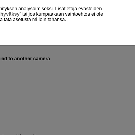
hityksen analysoimiseksi. Lisätietoja evästeiden
 hyväksy
” tai jos kumpaakaan vaihtoehtoa ei ole
aa tätä asetusta milloin tahansa.
pied to another camera