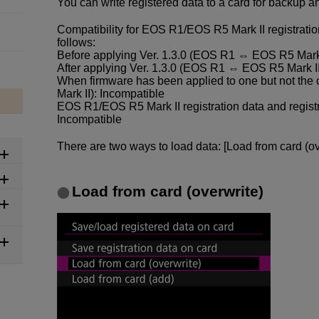
You can write registered data to a card for backup a
Compatibility for EOS R1/EOS R5 Mark II registration
follows:
Before applying Ver. 1.3.0 (EOS R1 ⇔ EOS R5 Mark 
After applying Ver. 1.3.0 (EOS R1 ⇔ EOS R5 Mark I
When firmware has been applied to one but not th
Mark II): Incompatible
EOS R1/EOS R5 Mark II registration data and registr
Incompatible
There are two ways to load data: [Load from card (ov
Load from card (overwrite)