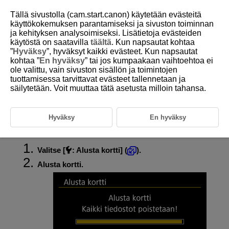
Tällä sivustolla (cam.start.canon) käytetään evästeitä
käyttökokemuksen parantamiseksi ja sivuston toiminnan
ja kehityksen analysoimiseksi. Lisätietoja evästeiden
käytöstä on saatavilla
täältä
. Kun napsautat kohtaa
D292-167
”
Hyväksy
”, hyväksyt kaikki evästeet. Kun napsautat
kohtaa ”
En hyväksy
” tai jos kumpaakaan vaihtoehtoa ei
Kortin alustus
ole valittu, vain sivuston sisällön ja toimintojen
tuottamisessa tarvittavat evästeet tallennetaan ja
säilytetään. Voit muuttaa tätä asetusta milloin tahansa.
Jos kortti on uusi tai se on aiemmin alustettu toisessa kamerassa tai
tietokoneessa, alusta kortti tässä kamerassa.
Huomio
Hyväksy
En hyväksy
Valitse [
:
Alusta kortti
] (
).
Alusta kortti.