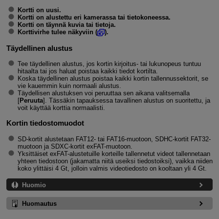
Kortti on uusi.
Kortti on alustettu eri kamerassa tai tietokoneessa.
Kortti on täynnä kuvia tai tietoja.
Korttivirhe tulee näkyviin (
).
Täydellinen alustus
Tee täydellinen alustus, jos kortin kirjoitus- tai lukunopeus tuntuu
hitaalta tai jos haluat poistaa kaikki tiedot kortilta.
Koska täydellinen alustus poistaa kaikki kortin tallennussektorit, se
vie kauemmin kuin normaali alustus.
Täydellisen alustuksen voi peruuttaa sen aikana valitsemalla
[
Peruuta
]. Tässäkin tapauksessa tavallinen alustus on suoritettu, ja
voit käyttää korttia normaalisti.
Kortin tiedostomuodot
SD-kortit alustetaan FAT12- tai FAT16-muotoon, SDHC-kortit FAT32-
muotoon ja SDXC-kortit exFAT-muotoon.
Yksittäiset exFAT-alustetuille korteille tallennetut videot tallennetaan
yhteen tiedostoon (jakamatta niitä useiksi tiedostoiksi), vaikka niiden
koko ylittäisi 4 Gt, jolloin valmis videotiedosto on kooltaan yli 4 Gt.
Huomio
Huomautus