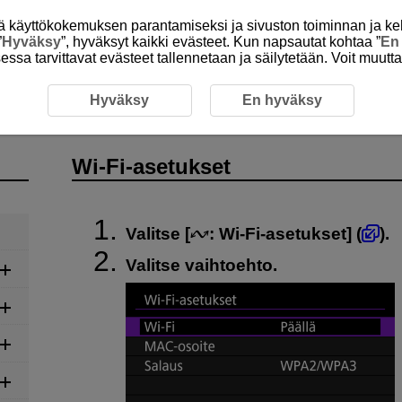
itä käyttökokemuksen parantamiseksi ja sivuston toiminnan ja ke
”
Hyväksy
”, hyväksyt kaikki evästeet. Kun napsautat kohtaa ”
En
isessa tarvittavat evästeet tallennetaan ja säilytetään. Voit muutt
Wi-Fi-asetukset
Hyväksy
En hyväksy
Wi-Fi
-asetukset
Valitse [
:
Wi-Fi-asetukset
] (
).
Valitse vaihtoehto.