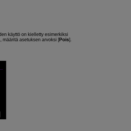
den käyttö on kielletty esimerkiksi
, määritä asetuksen arvoksi [
Pois
].