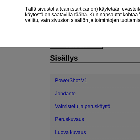
Tällä sivustolla (cam.start.canon) käytetään eväste
käytöstä on saatavilla
täältä
. Kun napsautat kohtaa 
valittu, vain sivuston sisällön ja toimintojen tuottam
PowerShot V1
Tiedonsiirtotoiminnot
D292-150
Sisällys
PowerShot V1
Johdanto
Valmistelu ja peruskäyttö
Peruskuvaus
Luova kuvaus