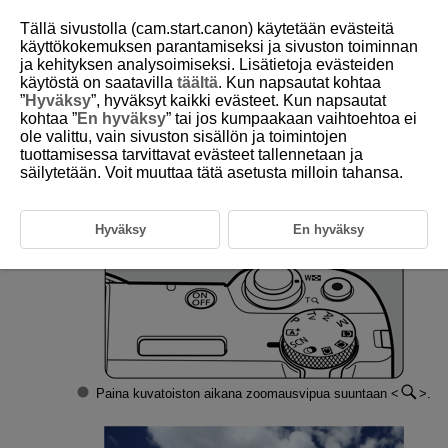
Tällä sivustolla (cam.start.canon) käytetään evästeitä
käyttökokemuksen parantamiseksi ja sivuston toiminnan
ja kehityksen analysoimiseksi. Lisätietoja evästeiden
käytöstä on saatavilla
täältä
. Kun napsautat kohtaa
D292-111
”
Hyväksy
”, hyväksyt kaikki evästeet. Kun napsautat
kohtaa ”
En hyväksy
” tai jos kumpaakaan vaihtoehtoa ei
Suurennetun kuvan näyttö
ole valittu, vain sivuston sisällön ja toimintojen
tuottamisessa tarvittavat evästeet tallennetaan ja
säilytetään. Voit muuttaa tätä asetusta milloin tahansa.
Suurenna kuvaa.
Hyväksy
En hyväksy
Paina kuvatoiston aikana zoomausvipua suuntaan
.