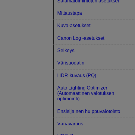
Salamatoimintojen asetukset
Mittaustapa
Kuva-asetukset
Canon Log ‑asetukset
Selkeys
Värisuodatin
HDR-kuvaus (PQ)
Auto Lighting Optimizer
(Automaattinen valotuksen
optimointi)
Ensisijainen huippuvalotoisto
Väriavaruus