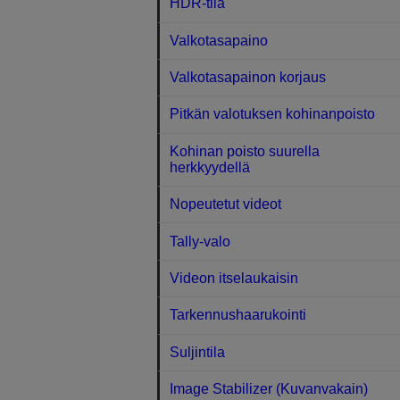
HDR-tila
Valkotasapaino
Valkotasapainon korjaus
Pitkän valotuksen kohinanpoisto
Kohinan poisto suurella
herkkyydellä
Nopeutetut videot
Tally-valo
Videon itselaukaisin
Tarkennushaarukointi
Suljintila
Image Stabilizer (Kuvanvakain)