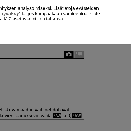
hityksen analysoimiseksi. Lisätietoja evästeiden
 hyväksy
” tai jos kumpaakaan vaihtoehtoa ei ole
aa tätä asetusta milloin tahansa.
HEIF-kuvanlaadun vaihtoehdot ovat
kuvien laaduksi voi valita
tai
.