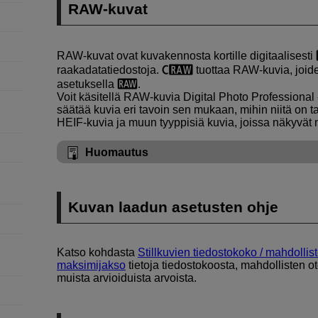
RAW-kuvat
RAW-kuvat ovat kuvakennosta kortille digitaalisesti
raakadatatiedostoja.
tuottaa RAW-kuvia, joid
asetuksella
.
Voit käsitellä RAW-kuvia Digital Photo Professional 
säätää kuvia eri tavoin sen mukaan, mihin niitä on t
HEIF-kuvia ja muun tyyppisiä kuvia, joissa näkyvät 
Huomautus
Kuvan laadun asetusten ohje
Katso kohdasta
Stillkuvien tiedostokoko / mahdolli
maksimijakso
tietoja tiedostokoosta, mahdollisten 
muista arvioiduista arvoista.