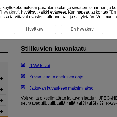
itä käyttökokemuksen parantamiseksi ja sivuston toiminnan ja ke
”
Hyväksy
”, hyväksyt kaikki evästeet. Kun napsautat kohtaa ”
En
isessa tarvittavat evästeet tallennetaan ja säilytetään. Voit muutt
nti
Stillkuvien kuvanlaatu
Hyväksy
En hyväksy
Stillkuvien kuvanlaatu
RAW-kuvat
Kuvan laadun asetusten ohje
Jatkuvan kuvauksen maksimijakso
Voit valita pikselimäärän ja kuvan laadun. JPEG-/
seuraavat:
/
/
/
/
/
/
. RAW-