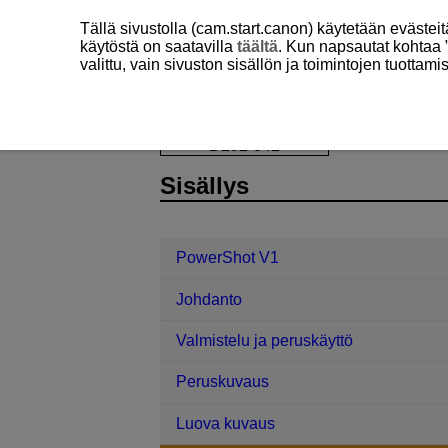
Tällä sivustolla (cam.start.canon) käytetään eväste
käytöstä on saatavilla
täältä
. Kun napsautat kohtaa 
valittu, vain sivuston sisällön ja toimintojen tuottam
PowerShot V1
Kuvaaminen ja videoi
D292-042
Sisällys
PowerShot V1
Johdanto
Valmistelu ja peruskäyttö
Peruskuvaus
Luova kuvaus