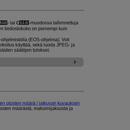
- tai
-muodossa tallennettuja
en tiedostokoko on pienempi kuin
‑ohjelmistolla (EOS-ohjelma). Voit
arkoitus käyttää, sekä luoda JPEG- ja
näiden säätöjen tulokset.
sten otosten määrä / jatkuvan kuvauksen
otosten määrästä, maksimijaksosta ja