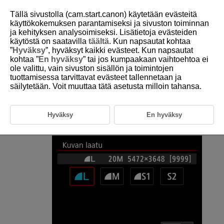
Tällä sivustolla (cam.start.canon) käytetään evästeitä
käyttökokemuksen parantamiseksi ja sivuston toiminnan
ja kehityksen analysoimiseksi. Lisätietoja evästeiden
käytöstä on saatavilla
täältä
. Kun napsautat kohtaa
D250-041
”
Hyväksy
”, hyväksyt kaikki evästeet. Kun napsautat
kohtaa ”
En hyväksy
” tai jos kumpaakaan vaihtoehtoa ei
Kuvan laatu
ole valittu, vain sivuston sisällön ja toimintojen
tuottamisessa tarvittavat evästeet tallennetaan ja
säilytetään. Voit muuttaa tätä asetusta milloin tahansa.
Voit valita pikselimäärän ja kuvan laadun.
Valitse [
:
Kuvan laatu
] (
).
Hyväksy
En hyväksy
Valitse vaihtoehto.