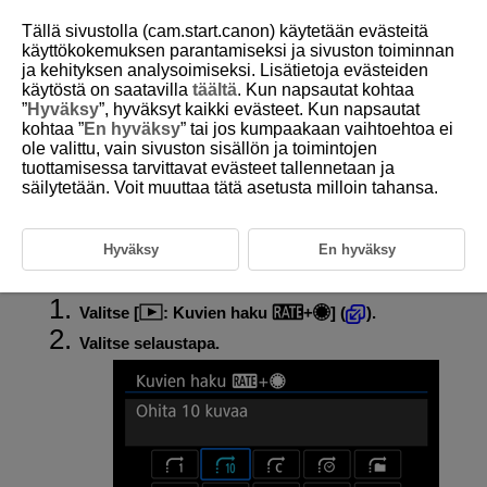
Tällä sivustolla (cam.start.canon) käytetään evästeitä
käyttökokemuksen parantamiseksi ja sivuston toiminnan
ja kehityksen analysoimiseksi. Lisätietoja evästeiden
käytöstä on saatavilla
täältä
. Kun napsautat kohtaa
D146-136
”
Hyväksy
”, hyväksyt kaikki evästeet. Kun napsautat
kohtaa ”
En hyväksy
” tai jos kumpaakaan vaihtoehtoa ei
Kuvien selaaminen
ole valittu, vain sivuston sisällön ja toimintojen
Luokitus+pikavalitsin 1:llä
tuottamisessa tarvittavat evästeet tallennetaan ja
säilytetään. Voit muuttaa tätä asetusta milloin tahansa.
Yhden kuvan näytössä painiketta alhaalla voit selata kuvia eteen- tai
taaksepäin määritetyn selaustavan mukaan kääntämällä
-
Hyväksy
En hyväksy
valitsinta, kun pidät
/
-painiketta painettuna.
Valitse [
:
Kuvien haku
+
] (
).
Valitse selaustapa.