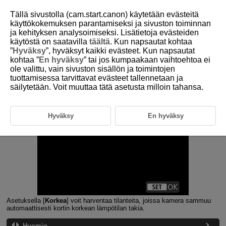
Tällä sivustolla (cam.start.canon) käytetään evästeitä
käyttökokemuksen parantamiseksi ja sivuston toiminnan
ja kehityksen analysoimiseksi. Lisätietoja evästeiden
käytöstä on saatavilla
täältä
. Kun napsautat kohtaa
D146-217
”
Hyväksy
”, hyväksyt kaikki evästeet. Kun napsautat
kohtaa ”
En hyväksy
” tai jos kumpaakaan vaihtoehtoa ei
Automaattisen virrankatkaisun
ole valittu, vain sivuston sisällön ja toimintojen
lämpötila
tuottamisessa tarvittavat evästeet tallennetaan ja
säilytetään. Voit muuttaa tätä asetusta milloin tahansa.
Hyväksy
En hyväksy
Asetuksella [
Korkea
] voit harventaa tilanteita, joissa kamera sammuu
automaattisesti kortin korkean lämpötilan takia.
Huomio