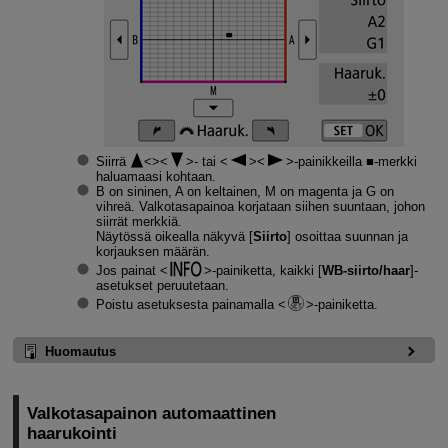
Siirrä
- tai
-painikkeilla ■-merkki
haluamaasi kohtaan.
B on sininen, A on keltainen, M on magenta ja G on
vihreä. Valkotasapainoa korjataan siihen suuntaan, johon
siirrät merkkiä.
Näytössä oikealla näkyvä [
Siirto
] osoittaa suunnan ja
korjauksen määrän.
Jos painat
-painiketta, kaikki [
WB-siirto/haar
]-
asetukset peruutetaan.
Poistu asetuksesta painamalla
-painiketta.
Huomautus
Valkotasapainon automaattinen
haarukointi