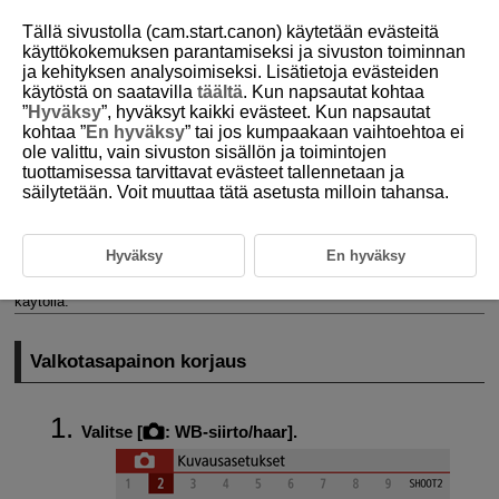
Tällä sivustolla (cam.start.canon) käytetään evästeitä
käyttökokemuksen parantamiseksi ja sivuston toiminnan
ja kehityksen analysoimiseksi. Lisätietoja evästeiden
käytöstä on saatavilla
täältä
. Kun napsautat kohtaa
D101-071
”
Hyväksy
”, hyväksyt kaikki evästeet. Kun napsautat
kohtaa ”
En hyväksy
” tai jos kumpaakaan vaihtoehtoa ei
Valkotasapainon korjaus
ole valittu, vain sivuston sisällön ja toimintojen
tuottamisessa tarvittavat evästeet tallennetaan ja
säilytetään. Voit muuttaa tätä asetusta milloin tahansa.
Valkotasapainon korjaus
Valkotasapainon automaattinen haarukointi
Hyväksy
En hyväksy
Valkotasapainon korjauksella on sama vaikutus kuin erikseen
hankittavan värilämpötilanmuuntosuotimen tai värinkorjaussuotimen
käytöllä.
Valkotasapainon korjaus
Valitse [
:
WB-siirto/haar
].