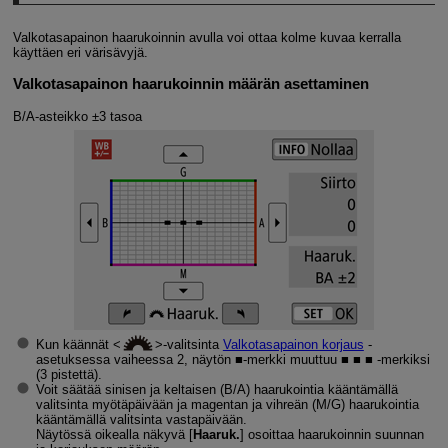
Valkotasapainon haarukoinnin avulla voi ottaa kolme kuvaa kerralla
käyttäen eri värisävyjä.
Valkotasapainon haarukoinnin määrän asettaminen
B/A-asteikko ±3 tasoa
Kun käännät
-valitsinta
Valkotasapainon korjaus
-
asetuksessa vaiheessa 2, näytön ■-merkki muuttuu ■ ■ ■ ‑merkiksi
(3 pistettä).
Voit säätää sinisen ja keltaisen (B/A) haarukointia kääntämällä
valitsinta myötäpäivään ja magentan ja vihreän (M/G) haarukointia
kääntämällä valitsinta vastapäivään.
Näytössä oikealla näkyvä [
Haaruk.
] osoittaa haarukoinnin suunnan