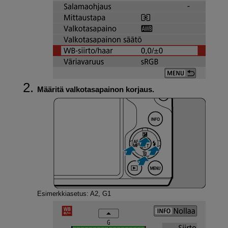
Määritä valkotasapainon korjaus.
Esimerkkiasetus: A2, G1