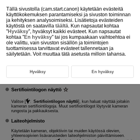
Tällä sivustolla (cam.start.canon) käytetään evästeitä
käyttökokemuksen parantamiseksi ja sivuston toiminnan
ja kehityksen analysoimiseksi. Lisätietoja evästeiden
käytöstä on saatavilla
täältä
. Kun napsautat kohtaa
D185-226
”
Hyväksy
”, hyväksyt kaikki evästeet. Kun napsautat
kohtaa ”
En hyväksy
” tai jos kumpaakaan vaihtoehtoa ei
Muut tiedot
ole valittu, vain sivuston sisällön ja toimintojen
tuottamisessa tarvittavat evästeet tallennetaan ja
säilytetään. Voit muuttaa tätä asetusta milloin tahansa.
Oppaan/ohjelmiston URL
Voit ladata käyttöoppaat valitsemalla [
:
Oppaan/ohjelmiston
URL
] ja skannaamalla näytetyn QR-koodin älypuhelimella. Voit myös
Hyväksy
En hyväksy
siirtyä annetun URL-osoitteen mukaiselle verkkosivulle tietokoneella
ja ladata ohjelmistot.
Sertifiointilogon näyttö
Valitse [
:
Sertifiointilogon näyttö
], kun haluat näyttää joitakin
kameran sertifiointilogoja. Muut sertifiointilogot löytyvät kameran
rungosta ja pakkauksesta.
Laiteohjelmisto
Käytetään kameran, objektiivin tai muiden käytössä olevien,
yhteensopivien lisävarusteiden laiteohjelmiston päivittämiseen.