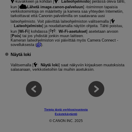
-kuvakkeen ja kohdan [
:
Laiteohjelmisto
] perässä oleva tähti,
kun [
Lähetä image.canon-palveluun
] ‑toiminnon tapaisia
verkkotoimintoja on määritetty ja kamera saa yhteyden Internetiin,
tarkoittavat että Canonin palvelimilla on saatavana uusi
laiteohjelmisto. Voit päivittää laiteohjelmiston valitsemalla [
:
Laiteohjelmisto
] ja noudattamalla näytön ohjeita. Tähti poistuu,
kun [
Wi-Fi
] kohdassa [
:
Wi-Fi-asetukset
] asetetaan arvoon
[
Pois
] tai jos yhdistät jonkin muun laitteen.
Kameran laiteohjelmiston voi päivittää myös Camera Connect -
sovelluksesta (
).
Näytä loki
Valitsemalla [
:
Näytä loki
] saat näkyviin kirjauksen muutoksista
salasanaan, verkkotietoihin tai muihin asetuksiin.
Tietoja tästä verkkosivustosta
Evästekäytäntö
© CANON INC. 2025