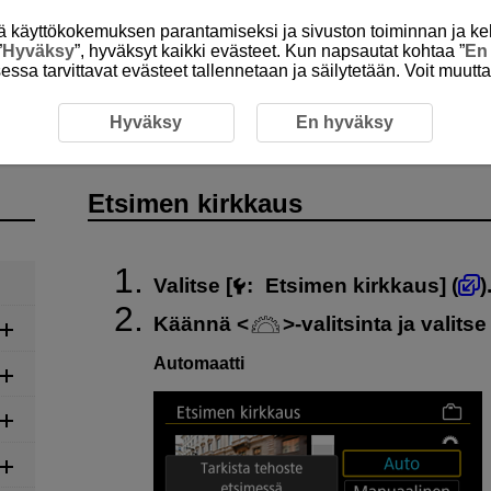
itä käyttökokemuksen parantamiseksi ja sivuston toiminnan ja ke
”
Hyväksy
”, hyväksyt kaikki evästeet. Kun napsautat kohtaa ”
En
isessa tarvittavat evästeet tallennetaan ja säilytetään. Voit muutt
aus
Hyväksy
En hyväksy
Etsimen kirkkaus
Valitse [
:
Etsimen kirkkaus
] (
)
Käännä
-valitsinta ja valitse
Automaatti