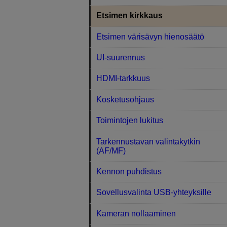
Etsimen kirkkaus
Etsimen värisävyn hienosäätö
UI-suurennus
HDMI-tarkkuus
Kosketusohjaus
Toimintojen lukitus
Tarkennustavan valintakytkin
(AF/MF)
Kennon puhdistus
Sovellusvalinta USB-yhteyksille
Kameran nollaaminen