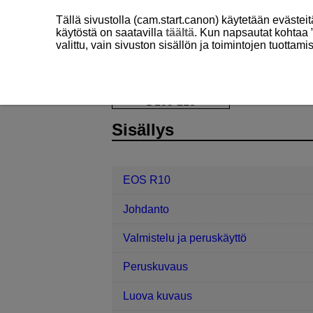
Tällä sivustolla (cam.start.canon) käytetään eväste
käytöstä on saatavilla
täältä
. Kun napsautat kohtaa 
valittu, vain sivuston sisällön ja toimintojen tuottam
EOS R10
Asetus
Etsimen kirkk
D185-213
Sisällys
EOS R10
Johdanto
Valmistelu ja peruskäyttö
Peruskuvaus
Luova kuvaus