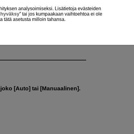
hityksen analysoimiseksi. Lisätietoja evästeiden
 hyväksy
” tai jos kumpaakaan vaihtoehtoa ei ole
aa tätä asetusta milloin tahansa.
.
 joko [
Auto
] tai [
Manuaalinen
].