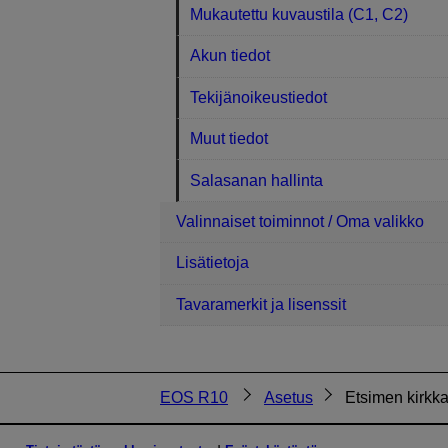
Mukautettu kuvaustila (C1, C2)
Akun tiedot
Tekijänoikeustiedot
Muut tiedot
Salasanan hallinta
Valinnaiset toiminnot / Oma valikko
Lisätietoja
Tavaramerkit ja lisenssit
EOS R10
Asetus
Etsimen kirkk