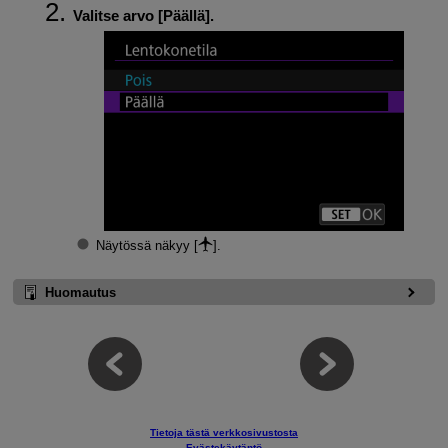
Valitse arvo [
Päällä
].
Näytössä näkyy [
].
Huomautus
Tietoja tästä verkkosivustosta
Evästekäytäntö