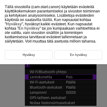
Tällä sivustolla (cam.start.canon) käytetään evästeitä
käyttökokemuksen parantamiseksi ja sivuston toiminnan
ja kehityksen analysoimiseksi. Lisätietoja evästeiden
käytöstä on saatavilla
täältä
. Kun napsautat kohtaa
D185-182
”
Hyväksy
”, hyväksyt kaikki evästeet. Kun napsautat
kohtaa ”
En hyväksy
” tai jos kumpaakaan vaihtoehtoa ei
Lentokonetila
ole valittu, vain sivuston sisällön ja toimintojen
tuottamisessa tarvittavat evästeet tallennetaan ja
säilytetään. Voit muuttaa tätä asetusta milloin tahansa.
Wi-Fi
- ja Bluetooth-toiminnot voi poistaa tilapäisesti käytöstä.
Valitse [
:
Lentokonetila
].
Hyväksy
En hyväksy