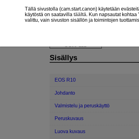
Tällä sivustolla (cam.start.canon) käytetään eväste
käytöstä on saatavilla
täältä
. Kun napsautat kohtaa 
valittu, vain sivuston sisällön ja toimintojen tuottam
EOS R10
Kuvaaminen ja videointi
D185-112
Sisällys
EOS R10
Johdanto
Valmistelu ja peruskäyttö
Peruskuvaus
Luova kuvaus