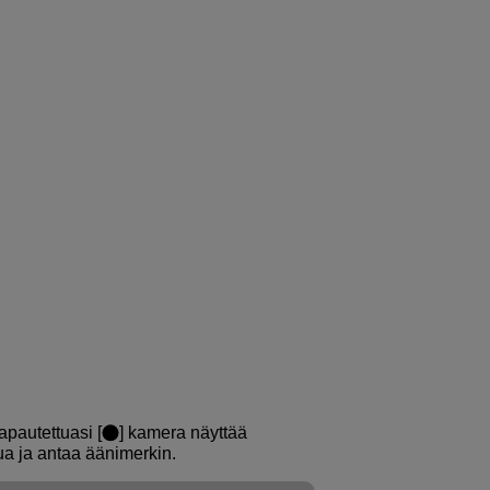
apautettuasi [
] kamera näyttää
a ja antaa äänimerkin.