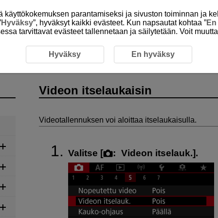
itä käyttökokemuksen parantamiseksi ja sivuston toiminnan ja ke
”
Hyväksy
”, hyväksyt kaikki evästeet. Kun napsautat kohtaa ”
En
isessa tarvittavat evästeet tallennetaan ja säilytetään. Voit muutt
Videotallennus
Videon itselaukaisin
Hyväksy
En hyväksy
Videon itselaukaisin
Videotallennuksen voi aloittaa itselaukaisulla.
Valitse [
:
Videon itselauk.
].