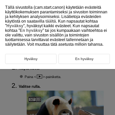
Tällä sivustolla (cam.start.canon) käytetään evästeitä
käyttökokemuksen parantamiseksi ja sivuston toiminnan
ja kehityksen analysoimiseksi. Lisätietoja evästeiden
käytöstä on saatavilla
täältä
. Kun napsautat kohtaa
D180-169
”
Hyväksy
”, hyväksyt kaikki evästeet. Kun napsautat
kohtaa ”
En hyväksy
” tai jos kumpaakaan vaihtoehtoa ei
Still-kuvien tallentaminen RAW-
ole valittu, vain sivuston sisällön ja toimintojen
jaksokuvista
tuottamisessa tarvittavat evästeet tallennetaan ja
säilytetään. Voit muuttaa tätä asetusta milloin tahansa.
Voit tallentaa mitä tahansa kuvia RAW-jaksotilassa otetuista sarjoista
(”rullista”,
) JPEG-, HEIF- tai RAW-kuvina.
Hyväksy
En hyväksy
Näytä kuva.
Paina
-painiketta.
Valitse rulla.