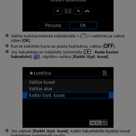
Valitse luokitusmerkintä kääntämällä
-valitsinta ja valitse
sitten [
OK
].
Kun et luokittele kuvia tai poista luokituksia, valitse [
].
Jos hakuehtoja on määritetty toiminnolla [
:
Aseta kuvien
hakuehdot
] (
), näytöksi vaihtuu [
Kaikki löyd. kuvat
].
Jos valitset [
Kaikki löyd. kuvat
], kaikki hakuehdoilla löydetyt kuvat
luokitellaan määritetyllä tavalla.