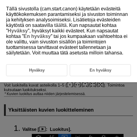
Tällä sivustolla (cam.start.canon) käytetään evästeitä
käyttökokemuksen parantamiseksi ja sivuston toiminnan
ja kehityksen analysoimiseksi. Lisätietoja evästeiden
käytöstä on saatavilla
täältä
. Kun napsautat kohtaa
D180-148
”
Hyväksy
”, hyväksyt kaikki evästeet. Kun napsautat
kohtaa ”
En hyväksy
” tai jos kumpaakaan vaihtoehtoa ei
Kuvien luokitus
ole valittu, vain sivuston sisällön ja toimintojen
tuottamisessa tarvittavat evästeet tallennetaan ja
säilytetään. Voit muuttaa tätä asetusta milloin tahansa.
Yksittäisten kuvien luokitteleminen
Luokitus määrittämällä alue
Hyväksy
En hyväksy
Kaikkien kansiossa tai kortissa olevien kuvien luokitus
Voit luokitella kuvat asteikolla 1–5 (
/
/
/
/
). Toimintoa
kutsutaan luokitukseksi.
Kuvien luokitus auttaa niiden järjestelemisessä.
Yksittäisten kuvien luokitteleminen
Valitse [
:
Luokitus
].