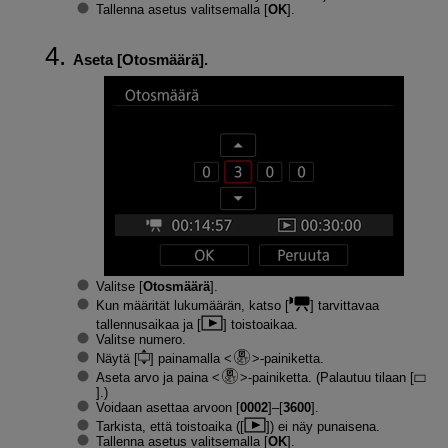
Tallenna asetus valitsemalla [
OK
].
Aseta [
Otosmäärä
].
Valitse [
Otosmäärä
].
Kun määrität lukumäärän, katso [
] tarvittavaa
tallennusaikaa ja [
] toistoaikaa.
Valitse numero.
Näytä [
] painamalla
-painiketta.
Aseta arvo ja paina
-painiketta. (Palautuu tilaan [
].)
Voidaan asettaa arvoon [
0002
]–[
3600
].
Tarkista, että toistoaika ([
]) ei näy punaisena.
Tallenna asetus valitsemalla [
OK
].