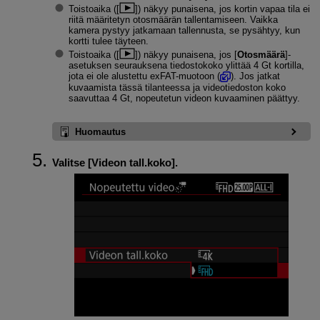
Toistoaika ([
]) näkyy punaisena, jos kortin vapaa tila ei
riitä määritetyn otosmäärän tallentamiseen. Vaikka
kamera pystyy jatkamaan tallennusta, se pysähtyy, kun
kortti tulee täyteen.
Toistoaika ([
]) näkyy punaisena, jos [
Otosmäärä
]-
asetuksen seurauksena tiedostokoko ylittää 4 Gt kortilla,
jota ei ole alustettu exFAT-muotoon (
). Jos jatkat
kuvaamista tässä tilanteessa ja videotiedoston koko
saavuttaa 4 Gt, nopeutetun videon kuvaaminen päättyy.
Huomautus
Valitse [
Videon tall.koko
].