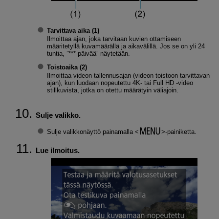
Tarvittava aika
(1)
Ilmoittaa ajan, joka tarvitaan kuvien ottamiseen
määritetyllä kuvamäärällä ja aikavälillä. Jos se on yli 24
tuntia, ”*** päivää” näytetään.
Toistoaika
(2)
Ilmoittaa videon tallennusajan (videon toistoon tarvittavan
ajan), kun luodaan nopeutettu 4K- tai Full HD ‑video
stillkuvista, jotka on otettu määrätyin väliajoin.
Sulje valikko.
Sulje valikkonäyttö painamalla
-painiketta.
Lue ilmoitus.