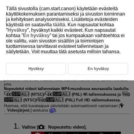
Tällä sivustolla (cam.start.canon) käytetään evästeitä
käyttökokemuksen parantamiseksi ja sivuston toiminnan
ja kehityksen analysoimiseksi. Lisätietoja evästeiden
käytöstä on saatavilla
täältä
. Kun napsautat kohtaa
D180-112
”
Hyväksy
”, hyväksyt kaikki evästeet. Kun napsautat
kohtaa ”
En hyväksy
” tai jos kumpaakaan vaihtoehtoa ei
Nopeutetut videot
ole valittu, vain sivuston sisällön ja toimintojen
tuottamisessa tarvittavat evästeet tallennetaan ja
säilytetään. Voit muuttaa tätä asetusta milloin tahansa.
Nopeutetun videon tallennukseen käytettävissä oleva arvioitu aika
Tietyin väliajoin otetut stillkuvat voidaan yhdistää automaattisesti
nopeutetun 4K- tai Full HD ‑videon luomiseksi. Nopeutettu video näyttää,
Hyväksy
En hyväksy
miten kohde muuttuu, lyhyemmässä ajassa kuin muuttumiseen
todellisuudessa kului. Se on kätevä, kun havainnoidaan kiinteästä
pisteestä maiseman muuttumista, kasvien kasvamista, tähtien liikkeitä
yms.
Nopeutetut videot tallennetaan MP4-muodossa seuraavalla laadulla:
(NTSC)/
(PAL) 4K-tallennuksessa ja
(NTSC)/
(PAL) Full HD ‑tallennuksessa.
Huomaa, että kuvataajuus päivitetään automaattisesti vastamaan [
:
Videojärjest.
]-asetusta (
).
Valitse [
:
Nopeutettu video
].