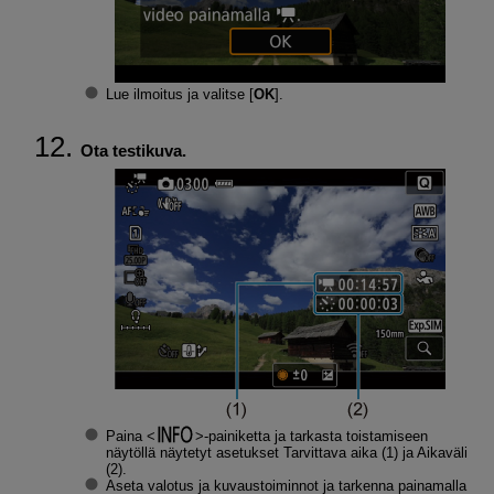
Lue ilmoitus ja valitse [
OK
].
Ota testikuva.
Paina
-painiketta ja tarkasta toistamiseen
näytöllä näytetyt asetukset
Tarvittava aika
(1) ja
Aikaväli
(2).
Aseta valotus ja kuvaustoiminnot ja tarkenna painamalla