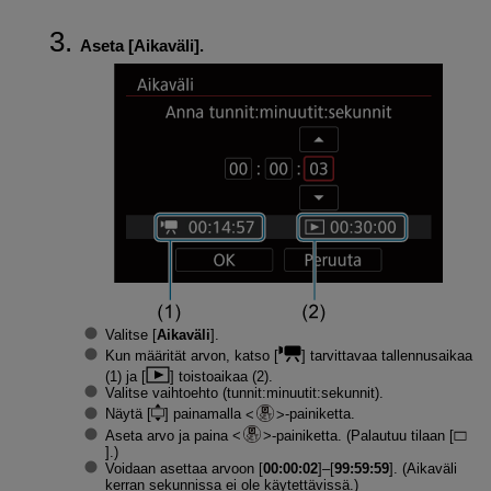
Aseta [
Aikaväli
].
Valitse [
Aikaväli
].
Kun määrität arvon, katso [
] tarvittavaa tallennusaikaa
(1) ja [
] toistoaikaa (2).
Valitse vaihtoehto (tunnit:minuutit:sekunnit).
Näytä [
] painamalla
-painiketta.
Aseta arvo ja paina
-painiketta. (Palautuu tilaan [
].)
Voidaan asettaa arvoon [
00:00:02
]–[
99:59:59
]. (Aikaväli
kerran sekunnissa ei ole käytettävissä.)