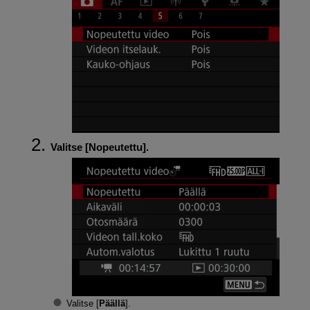
Valitse [
Nopeutettu
].
Valitse [
Päällä
].