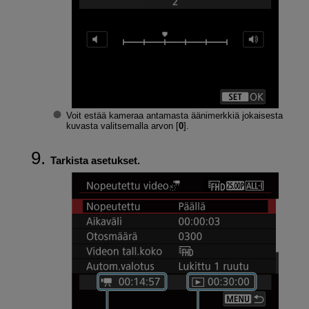
Voit estää kameraa antamasta äänimerkkiä jokaisesta
kuvasta valitsemalla arvon [
0
].
Tarkista asetukset.