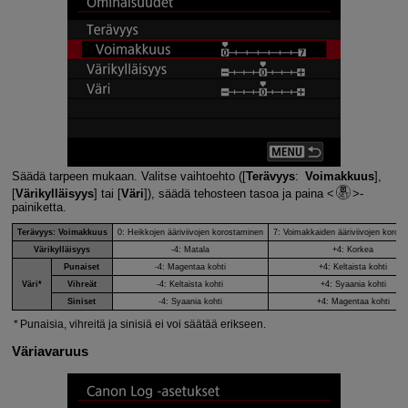
Säädä tarpeen mukaan. Valitse vaihtoehto ([
Terävyys
:
Voimakkuus
],
[
Värikylläisyys
] tai [
Väri
]), säädä tehosteen tasoa ja paina
-
painiketta.
Terävyys
:
Voimakkuus
0: Heikkojen ääriviivojen korostaminen
7: Voimakkaiden ääriviivojen koros
Värikylläisyys
-4: Matala
+4: Korkea
Punaiset
-4: Magentaa kohti
+4: Keltaista kohti
Väri
*
Vihreät
-4: Keltaista kohti
+4: Syaania kohti
Siniset
-4: Syaania kohti
+4: Magentaa kohti
Punaisia, vihreitä ja sinisiä ei voi säätää erikseen.
Väriavaruus