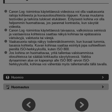
Canon Log ‑toimintoa käytettäessä videoissa voi olla vaakasuoria
raitoja kohteesta ja kuvausolosuhteista riippuen. Kuvaa muutama
testivideo ja tarkista tulokset etukäteen. Erityisesti kohina voi olla
helpommin huomattavaa, jos parannat kontrastia, kun sävytät
videoita.
Canon Log ‑toimintoa käytettäessä taivaassa, valkoisissa seinissä
ja vastaavissa kohteissa saattaa näkyä kohinaa tai epätasaisia
värisävyjä, valotusta tai värejä.
Vaakasuoria raitoja näkyy todennäköisemmin, kun kuvaat tummia,
tasaisia kohteita. Kuvan kohinaa saattaa esiintyä jopa suhteellisen
pienillä ISO-herkkyyksillä, kuten ISO 800.
Jos kohina on huomattavaa, yritä tallentaa valoisammissa
olosuhteissa tai säätää kirkkautta sävytyksessä. Vaikka
dynaaminen alue on kapeampi alle ISO 800 ‑arvon ISO-
herkkyyksillä, kohinaa voi vähentää myös tallentamalla tällä tavalla.
Huomio
Huomautus