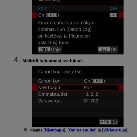
Määritä haluamasi asetukset.
Määritä [
Näyttöapu
], [
Ominaisuudet
] ja [
Väriavaruus
].