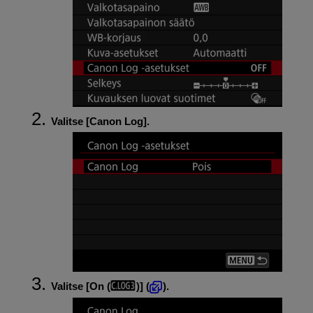
Valitse [
Canon Log
].
Valitse [
On (
)
] (
).