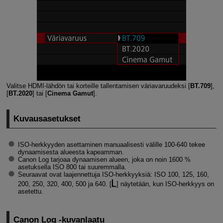
Valitse HDMI-lähdön tai korteille tallentamisen väriavaruudeksi [
BT.709
],
[
BT.2020
] tai [
Cinema Gamut
].
Kuvausasetukset
ISO-herkkyyden asettaminen manuaalisesti välille 100-640 tekee
dynaamisesta alueesta kapeamman.
Canon Log tarjoaa dynaamisen alueen, joka on noin 1600 %
asetuksella ISO 800 tai suuremmalla.
Seuraavat ovat laajennettuja ISO-herkkyyksiä: ISO 100, 125, 160,
200, 250, 320, 400, 500 ja 640. [
] näytetään, kun ISO-herkkyys on
asetettu.
Canon Log ‑kuvanlaatu