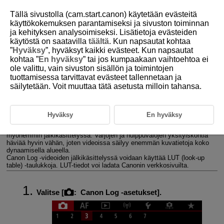
Tällä sivustolla (cam.start.canon) käytetään evästeitä
käyttökokemuksen parantamiseksi ja sivuston toiminnan
ja kehityksen analysoimiseksi. Lisätietoja evästeiden
käytöstä on saatavilla
täältä
. Kun napsautat kohtaa
D180-110
”
Hyväksy
”, hyväksyt kaikki evästeet. Kun napsautat
kohtaa ”
En hyväksy
” tai jos kumpaakaan vaihtoehtoa ei
Canon Log ‑asetukset
ole valittu, vain sivuston sisällön ja toimintojen
tuottamisessa tarvittavat evästeet tallennetaan ja
säilytetään. Voit muuttaa tätä asetusta milloin tahansa.
Kuvausasetukset
Canon Log ‑kuvanlaatu
Hyväksy
En hyväksy
Canon Log ‑gammakäyrä käyttää kuvakennon ominaisuuksia laajan
dynaamisen alueen tallentamiseen videoihin, joita käsitellään
myöhemmin jälkikäsittelyssä. Varjojen ja huippuvalojen yksityiskohtia
häviää hyvin vähän, joten videoissa säilyy enemmän kuvatietoja koko
dynaamisella alueella.
Canon Log ‑videoiden jälkikäsittelyssä voidaan käyttää LUT (look-up
table) ‑taulukkoja. LUT-tiedot voi ladata Canonin verkkosivuilta.
Valitse [
:
Canon Log ‑asetukset
].