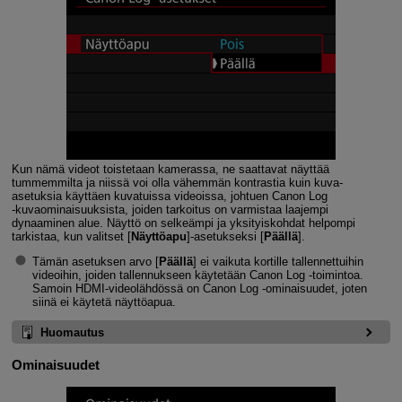
Kun nämä videot toistetaan kamerassa, ne saattavat näyttää
tummemmilta ja niissä voi olla vähemmän kontrastia kuin kuva-
asetuksia käyttäen kuvatuissa videoissa, johtuen Canon Log
‑kuvaominaisuuksista, joiden tarkoitus on varmistaa laajempi
dynaaminen alue. Näyttö on selkeämpi ja yksityiskohdat helpompi
tarkistaa, kun valitset [
Näyttöapu
]-asetukseksi [
Päällä
].
Tämän asetuksen arvo [
Päällä
] ei vaikuta kortille tallennettuihin
videoihin, joiden tallennukseen käytetään Canon Log ‑toimintoa.
Samoin HDMI-videolähdössä on Canon Log ‑ominaisuudet, joten
siinä ei käytetä näyttöapua.
Huomautus
Ominaisuudet