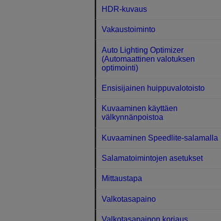
HDR-kuvaus
Vakaustoiminto
Auto Lighting Optimizer
(Automaattinen valotuksen
optimointi)
Ensisijainen huippuvalotoisto
Kuvaaminen käyttäen
välkynnänpoistoa
Kuvaaminen Speedlite-salamalla
Salamatoimintojen asetukset
Mittaustapa
Valkotasapaino
Valkotasapainon korjaus