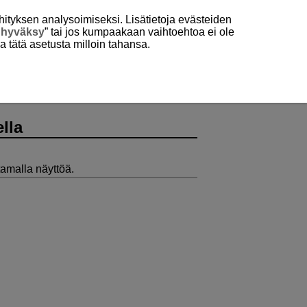
hityksen analysoimiseksi. Lisätietoja evästeiden
 hyväksy
” tai jos kumpaakaan vaihtoehtoa ei ole
aa tätä asetusta milloin tahansa.
lla
tamalla näyttöä.