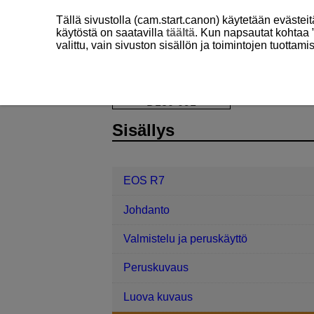
Tällä sivustolla (cam.start.canon) käytetään eväste
käytöstä on saatavilla
täältä
. Kun napsautat kohtaa 
valittu, vain sivuston sisällön ja toimintojen tuottam
EOS R7
Kuvaaminen ja videointi
D180-091
Sisällys
EOS R7
Johdanto
Valmistelu ja peruskäyttö
Peruskuvaus
Luova kuvaus