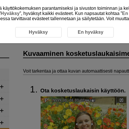
itä käyttökokemuksen parantamiseksi ja sivuston toiminnan ja ke
”
Hyväksy
”, hyväksyt kaikki evästeet. Kun napsautat kohtaa ”
En
isessa tarvittavat evästeet tallennetaan ja säilytetään. Voit muutt
Stillkuvien kuvaus
Kuvaaminen kosketuslaukaisimella
Hyväksy
En hyväksy
Kuvaaminen kosketuslaukaisime
Voit tarkentaa ja ottaa kuvan automaattisesti napaut
Ota kosketuslaukaisin käyttöön.