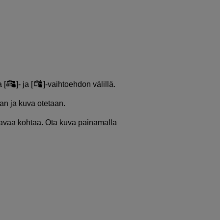
 [
]- ja [
]-vaihtoehdon välillä.
n ja kuva otetaan.
tavaa kohtaa. Ota kuva painamalla