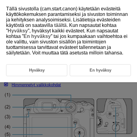
Tällä sivustolla (cam.start.canon) käytetään evästeitä
käyttökokemuksen parantamiseksi ja sivuston toiminnan
ja kehityksen analysoimiseksi. Lisätietoja evästeiden
käytöstä on saatavilla
täältä
. Kun napsautat kohtaa
D180-024
”
Hyväksy
”, hyväksyt kaikki evästeet. Kun napsautat
kohtaa ”
En hyväksy
” tai jos kumpaakaan vaihtoehtoa ei
Valikkotoiminnot ja ‑asetukset
ole valittu, vain sivuston sisällön ja toimintojen
tuottamisessa tarvittavat evästeet tallennetaan ja
säilytetään. Voit muuttaa tätä asetusta milloin tahansa.
Peruskuvaustilan valikkonäyttö
Luovan kuvauksen valikkonäyttö
Hyväksy
En hyväksy
Valikkoasetusten määrittäminen
Himmennetyt valikkokohdat