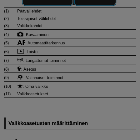
(1)
Päävälilehdet
(2)
Toissijaiset välilehdet
(3)
Valikkokohdat
(4)
: Kuvaaminen
(5)
: Automaattitarkennus
(6)
: Toisto
(7)
: Langattomat toiminnot
(8)
: Asetus
(9)
: Valinnaiset toiminnot
(10)
: Oma valikko
(11)
Valikkoasetukset
Valikkoasetusten määrittäminen