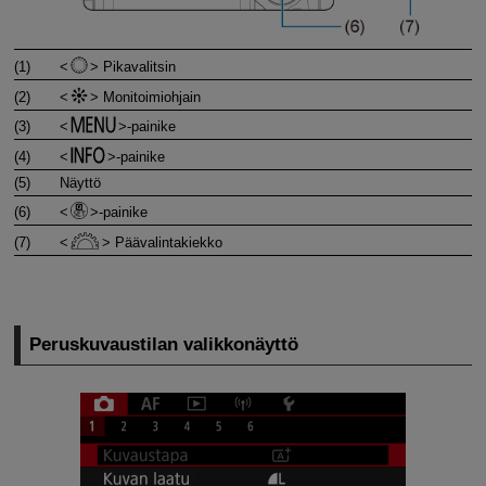
(1)
Pikavalitsin
(2)
Monitoimiohjain
(3)
-painike
(4)
-painike
(5)
Näyttö
(6)
-painike
(7)
Päävalintakiekko
Peruskuvaustilan valikkonäyttö