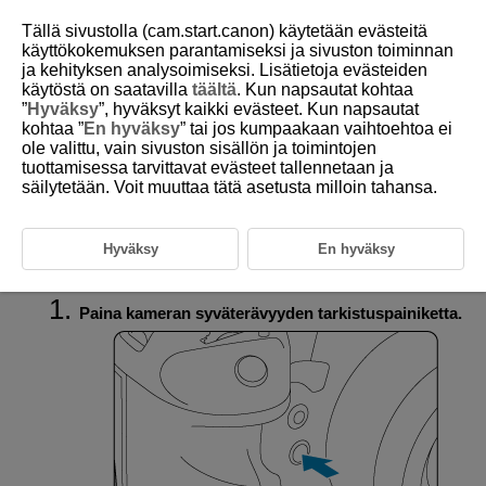
Tällä sivustolla (cam.start.canon) käytetään evästeitä
käyttökokemuksen parantamiseksi ja sivuston toiminnan
ja kehityksen analysoimiseksi. Lisätietoja evästeiden
käytöstä on saatavilla
täältä
. Kun napsautat kohtaa
D393-028
”
Hyväksy
”, hyväksyt kaikki evästeet. Kun napsautat
kohtaa ”
En hyväksy
” tai jos kumpaakaan vaihtoehtoa ei
Muotoilusalama
ole valittu, vain sivuston sisällön ja toimintojen
tuottamisessa tarvittavat evästeet tallennetaan ja
säilytetään. Voit muuttaa tätä asetusta milloin tahansa.
Kun painat kameran aukkopainiketta, salama välähtää jatkuvasti noin 1
sekunnin ajan. Tätä ominaisuutta kutsutaan muotoilusalamaksi. Tämä
on kätevä kohteen varjojen tarkistamiseen salaman avulla ja
valotustasapainon tarkistamiseen langattoman salamakuvauksen aikana
Hyväksy
En hyväksy
(
,
).
Paina kameran syväterävyyden tarkistuspainiketta.