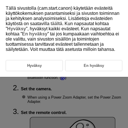
Tällä sivustolla (cam.start.canon) käytetään evästeitä
käyttökokemuksen parantamiseksi ja sivuston toiminnan
ja kehityksen analysoimiseksi. Lisätietoja evästeiden
käytöstä on saatavilla
täältä
. Kun napsautat kohtaa
D403-012
”
Hyväksy
”, hyväksyt kaikki evästeet. Kun napsautat
kohtaa ”
En hyväksy
” tai jos kumpaakaan vaihtoehtoa ei
Operating the Zoom
ole valittu, vain sivuston sisällön ja toimintojen
tuottamisessa tarvittavat evästeet tallennetaan ja
säilytetään. Voit muuttaa tätä asetusta milloin tahansa.
Zoom operations can be performed with the remote control.
Connect the remote control to the camera.
Hyväksy
En hyväksy
Connect the remote control and camera using the
Bluetooth function. (
)
Set the camera.
When using a Power Zoom Adapter, set the Power Zoom
Adapter.
Set the remote control.